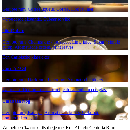
Gerijpte rum, Coffee liqueur, Coffee, Kokoswater
Verouderde elegantie, Cubaanse vibe
Old Cuban
Gerijpte rum, Champagne / prosecco, Lime juice, Sugar / simple
syrup, Aromatische bitters, Mint leaves
Een Caribische klassieker
Corn 'n' Oil
Gerijpte rum, Dark rum, Falernum, Aromatische bitters
Warme kruiden ontmoeten romige decadentie in een glas.
Calabaza Nog
Gerijpte rum, Bailey's, Aromatische bitters, Gekruide
pompoensiroop, Ei
We hebben
14
cocktails die je met Ron Abuelo Centuria Rum