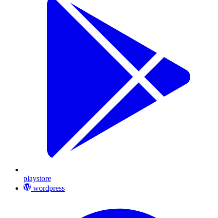
playstore
wordpress