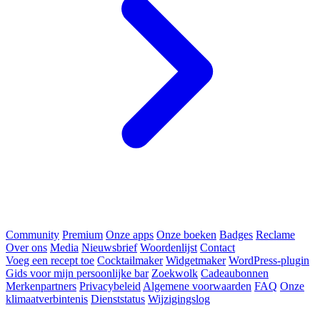
Community
Premium
Onze apps
Onze boeken
Badges
Reclame
Over ons
Media
Nieuwsbrief
Woordenlijst
Contact
Voeg een recept toe
Cocktailmaker
Widgetmaker
WordPress-plugin
Gids voor mijn persoonlijke bar
Zoekwolk
Cadeaubonnen
Merkenpartners
Privacybeleid
Algemene voorwaarden
FAQ
Onze
klimaatverbintenis
Dienststatus
Wijzigingslog