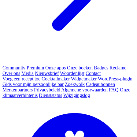
Community
Premium
Onze apps
Onze boeken
Badges
Reclame
Over ons
Media
Nieuwsbrief
Woordenlijst
Contact
Voeg een recept toe
Cocktailmaker
Widgetmaker
WordPress-plugin
Gids voor mijn persoonlijke bar
Zoekwolk
Cadeaubonnen
Merkenpartners
Privacybeleid
Algemene voorwaarden
FAQ
Onze
klimaatverbintenis
Dienststatus
Wijzigingslog