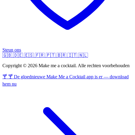
Steun ons
🇬🇧
🇩🇪
🇪🇸
🇫🇷
🇵🇹
🇧🇷
🇮🇹
🇳🇱
Copyright © 2026 Make me a cocktail. Alle rechten voorbehouden
🍸 🍸 De gloednieuwe Make Me a Cocktail app is er — download
hem nu