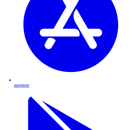
appstore