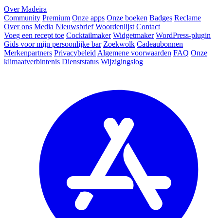
Over Madeira
Community
Premium
Onze apps
Onze boeken
Badges
Reclame
Over ons
Media
Nieuwsbrief
Woordenlijst
Contact
Voeg een recept toe
Cocktailmaker
Widgetmaker
WordPress-plugin
Gids voor mijn persoonlijke bar
Zoekwolk
Cadeaubonnen
Merkenpartners
Privacybeleid
Algemene voorwaarden
FAQ
Onze
klimaatverbintenis
Dienststatus
Wijzigingslog