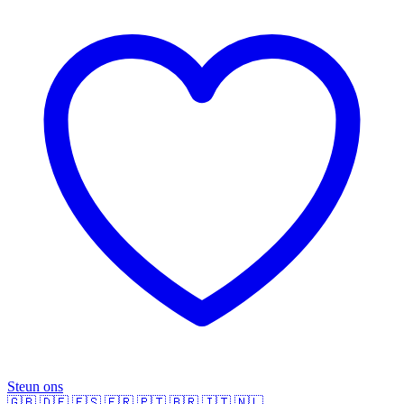
Steun ons
🇬🇧
🇩🇪
🇪🇸
🇫🇷
🇵🇹
🇧🇷
🇮🇹
🇳🇱