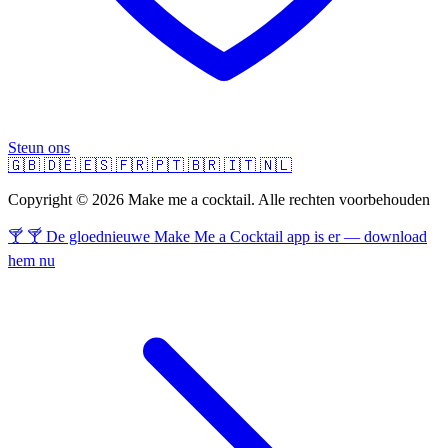
Steun ons
🇬🇧
🇩🇪
🇪🇸
🇫🇷
🇵🇹
🇧🇷
🇮🇹
🇳🇱
Copyright © 2026 Make me a cocktail. Alle rechten voorbehouden
🍸 🍸 De gloednieuwe Make Me a Cocktail app is er — download
hem nu