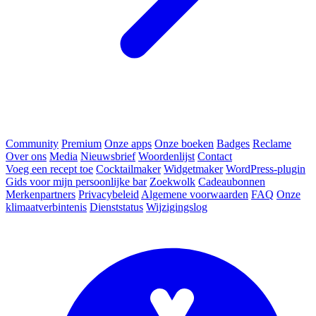
Community
Premium
Onze apps
Onze boeken
Badges
Reclame
Over ons
Media
Nieuwsbrief
Woordenlijst
Contact
Voeg een recept toe
Cocktailmaker
Widgetmaker
WordPress-plugin
Gids voor mijn persoonlijke bar
Zoekwolk
Cadeaubonnen
Merkenpartners
Privacybeleid
Algemene voorwaarden
FAQ
Onze
klimaatverbintenis
Dienststatus
Wijzigingslog