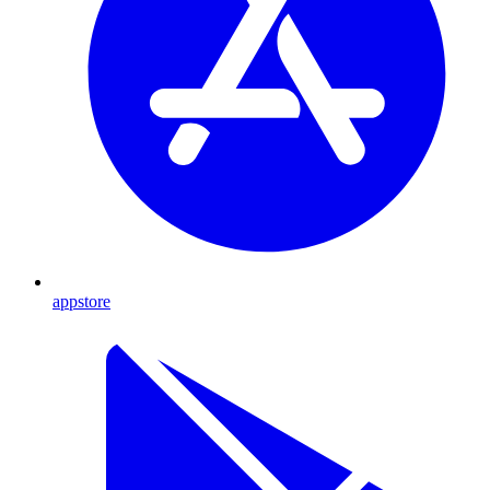
appstore