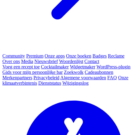
Community
Premium
Onze apps
Onze boeken
Badges
Reclame
Over ons
Media
Nieuwsbrief
Woordenlijst
Contact
Voeg een recept toe
Cocktailmaker
Widgetmaker
WordPress-plugin
Gids voor mijn persoonlijke bar
Zoekwolk
Cadeaubonnen
Merkenpartners
Privacybeleid
Algemene voorwaarden
FAQ
Onze
klimaatverbintenis
Dienststatus
Wijzigingslog