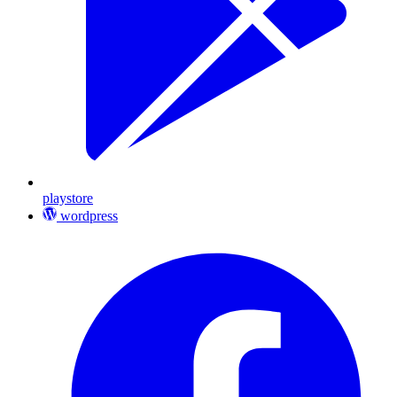
playstore
wordpress