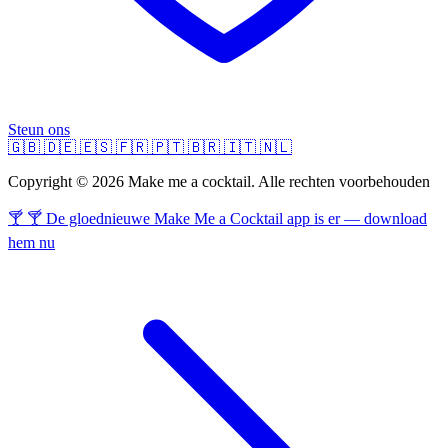
Steun ons
🇬🇧
🇩🇪
🇪🇸
🇫🇷
🇵🇹
🇧🇷
🇮🇹
🇳🇱
Copyright © 2026 Make me a cocktail. Alle rechten voorbehouden
🍸 🍸 De gloednieuwe Make Me a Cocktail app is er — download
hem nu