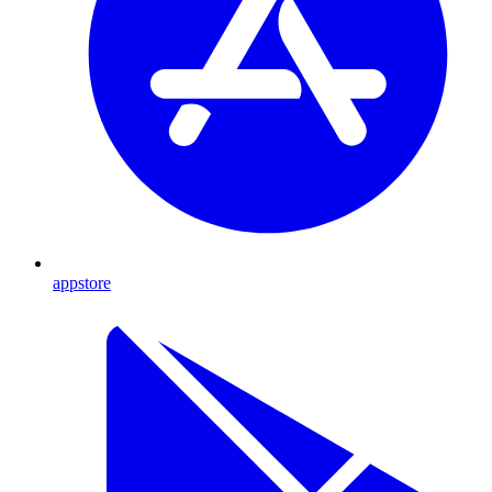
appstore