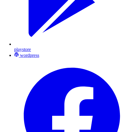
playstore
wordpress