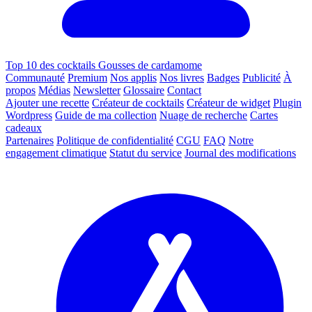
Top 10 des cocktails Gousses de cardamome
Communauté
Premium
Nos applis
Nos livres
Badges
Publicité
À
propos
Médias
Newsletter
Glossaire
Contact
Ajouter une recette
Créateur de cocktails
Créateur de widget
Plugin
Wordpress
Guide de ma collection
Nuage de recherche
Cartes
cadeaux
Partenaires
Politique de confidentialité
CGU
FAQ
Notre
engagement climatique
Statut du service
Journal des modifications