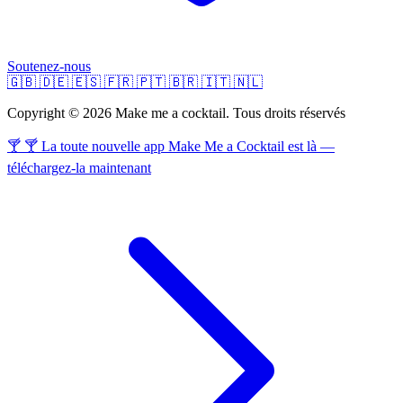
Soutenez-nous
🇬🇧
🇩🇪
🇪🇸
🇫🇷
🇵🇹
🇧🇷
🇮🇹
🇳🇱
Copyright © 2026 Make me a cocktail. Tous droits réservés
🍸 🍸 La toute nouvelle app Make Me a Cocktail est là —
téléchargez-la maintenant