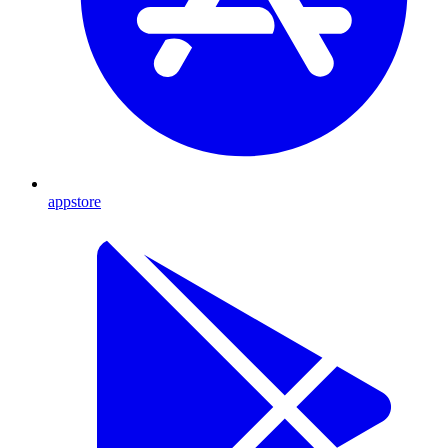
appstore