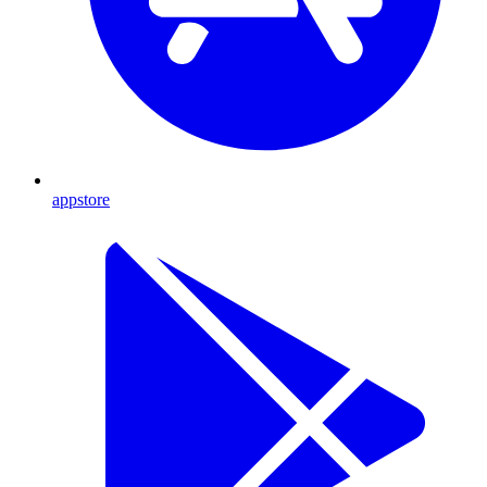
appstore