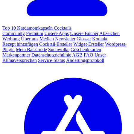
Top 10 Kardamomkapseln Cocktails
Community
Premium
Unsere Apps
Unsere Bücher
Abzeichen
Werbung
Über uns
Medien
Newsletter
Glossar
Kontakt
Rezept hinzufügen
Cocktail-Ersteller
Widget-Ersteller
Wordpress-
Plugin
Mein Bar-Guide
Suchwolke
Geschenkkarten
Markenpartner
Datenschutzrichtlinie
AGB
FAQ
Unser
Klimaversprechen
Service-Status
Änderungsprotokoll