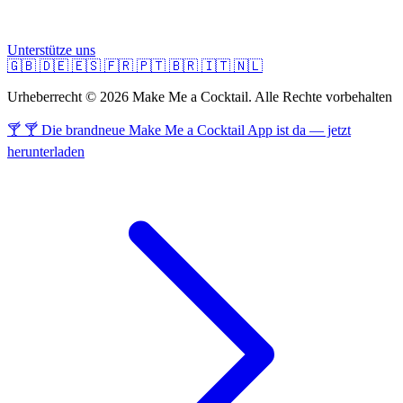
Unterstütze uns
🇬🇧
🇩🇪
🇪🇸
🇫🇷
🇵🇹
🇧🇷
🇮🇹
🇳🇱
Urheberrecht © 2026 Make Me a Cocktail. Alle Rechte vorbehalten
🍸 🍸 Die brandneue Make Me a Cocktail App ist da — jetzt
herunterladen