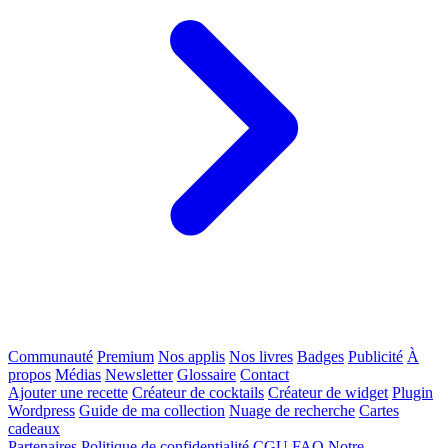
Communauté
Premium
Nos applis
Nos livres
Badges
Publicité
À
propos
Médias
Newsletter
Glossaire
Contact
Ajouter une recette
Créateur de cocktails
Créateur de widget
Plugin
Wordpress
Guide de ma collection
Nuage de recherche
Cartes
cadeaux
Partenaires
Politique de confidentialité
CGU
FAQ
Notre