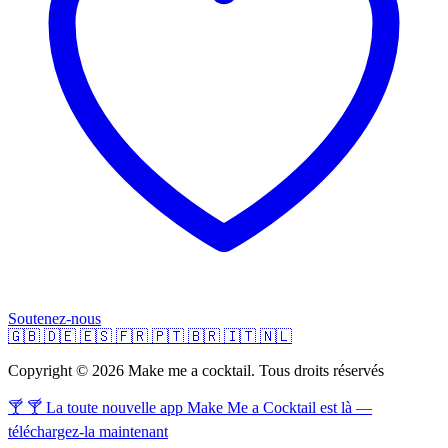
Soutenez-nous
🇬🇧
🇩🇪
🇪🇸
🇫🇷
🇵🇹
🇧🇷
🇮🇹
🇳🇱
Copyright © 2026 Make me a cocktail. Tous droits réservés
🍸 🍸 La toute nouvelle app Make Me a Cocktail est là —
téléchargez-la maintenant