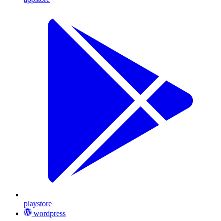
playstore
wordpress