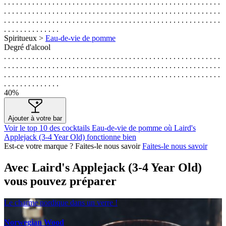
. . . . . . . . . . . . . . . . . . . . . . . . . . . . . . . . . . . . . . . . . . . . . . . . . . . . . .
. . . . . . . . . . . . . . . . . . . . . . . . . . . . . . . . . . . . . . . . . . . . . . . . . . . . . .
. . . . . . . . . . . . . . . . . . . . . . . . . . . . . . . . . . . . . . . . . . . . . . . . . . . . . .
. . . . . . . . . . . . . .
Spiritueux >
Eau-de-vie de pomme
Degré d'alcool
. . . . . . . . . . . . . . . . . . . . . . . . . . . . . . . . . . . . . . . . . . . . . . . . . . . . . .
. . . . . . . . . . . . . . . . . . . . . . . . . . . . . . . . . . . . . . . . . . . . . . . . . . . . . .
. . . . . . . . . . . . . . . . . . . . . . . . . . . . . . . . . . . . . . . . . . . . . . . . . . . . . .
. . . . . . . . . . . . . .
40%
Ajouter à votre bar
Voir le top 10 des cocktails Eau-de-vie de pomme où Laird's
Applejack (3-4 Year Old) fonctionne bien
Est-ce votre marque ? Faites-le nous savoir
Faites-le nous savoir
Avec Laird's Applejack (3-4 Year Old)
vous pouvez préparer
Le charme nordique dans un verre !
Norwegian Wood