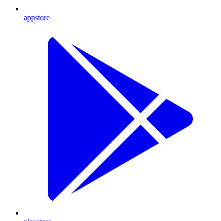
appstore