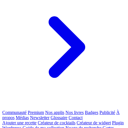
Communauté
Premium
Nos applis
Nos livres
Badges
Publicité
À
propos
Médias
Newsletter
Glossaire
Contact
Ajouter une recette
Créateur de cocktails
Créateur de widget
Plugin
Wordpress
Guide de ma collection
Nuage de recherche
Cartes