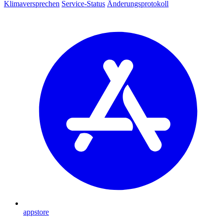
Klimaversprechen
Service-Status
Änderungsprotokoll
appstore