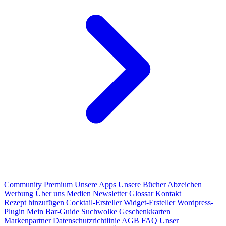
Community
Premium
Unsere Apps
Unsere Bücher
Abzeichen
Werbung
Über uns
Medien
Newsletter
Glossar
Kontakt
Rezept hinzufügen
Cocktail-Ersteller
Widget-Ersteller
Wordpress-
Plugin
Mein Bar-Guide
Suchwolke
Geschenkkarten
Markenpartner
Datenschutzrichtlinie
AGB
FAQ
Unser