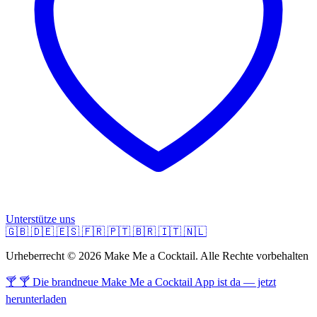
Unterstütze uns
🇬🇧
🇩🇪
🇪🇸
🇫🇷
🇵🇹
🇧🇷
🇮🇹
🇳🇱
Urheberrecht © 2026 Make Me a Cocktail. Alle Rechte vorbehalten
🍸 🍸 Die brandneue Make Me a Cocktail App ist da — jetzt
herunterladen