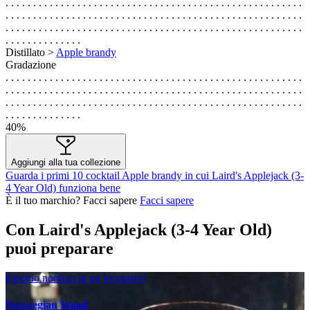
. . . . . . . . . . . . . . . . . . . . . . . . . . . . . . . . . . . . . . . . . . . . . . . . . . . . . .
. . . . . . . . . . . . . . . . . . . . . . . . . . . . . . . . . . . . . . . . . . . . . . . . . . . . . .
. . . . . . . . . . . . . . . . . . . . . . . . . . . . . . . . . . . . . . . . . . . . . . . . . . . . . .
. . . . . . . . . . . . . .
Distillato >
Apple brandy
Gradazione
. . . . . . . . . . . . . . . . . . . . . . . . . . . . . . . . . . . . . . . . . . . . . . . . . . . . . .
. . . . . . . . . . . . . . . . . . . . . . . . . . . . . . . . . . . . . . . . . . . . . . . . . . . . . .
. . . . . . . . . . . . . . . . . . . . . . . . . . . . . . . . . . . . . . . . . . . . . . . . . . . . . .
. . . . . . . . . . . . . .
40%
Aggiungi alla tua collezione
Guarda i primi 10 cocktail Apple brandy in cui Laird's Applejack (3-
4 Year Old) funziona bene
È il tuo marchio? Facci sapere
Facci sapere
Con Laird's Applejack (3-4 Year Old)
puoi preparare
Fascino nordico in un bicchiere!
Norwegian Wood