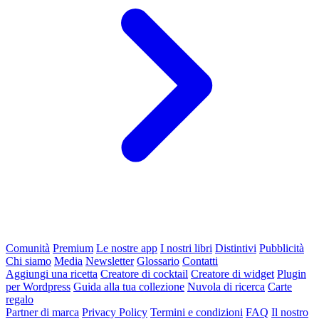
Comunità
Premium
Le nostre app
I nostri libri
Distintivi
Pubblicità
Chi siamo
Media
Newsletter
Glossario
Contatti
Aggiungi una ricetta
Creatore di cocktail
Creatore di widget
Plugin
per Wordpress
Guida alla tua collezione
Nuvola di ricerca
Carte
regalo
Partner di marca
Privacy Policy
Termini e condizioni
FAQ
Il nostro