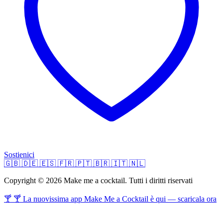
Sostienici
🇬🇧
🇩🇪
🇪🇸
🇫🇷
🇵🇹
🇧🇷
🇮🇹
🇳🇱
Copyright © 2026 Make me a cocktail. Tutti i diritti riservati
🍸 🍸 La nuovissima app Make Me a Cocktail è qui — scaricala ora