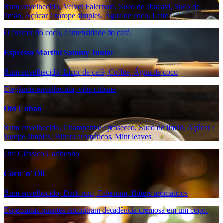
Rum envelhecido, Velvet Falernum, Suco de abacaxi, Suco de
limão, Açúcar / xarope simples, Água de coco, Leite
O frescor do coco, a intensidade do café.
Espresso Martini Sammy Junior
Rum envelhecido, Licor de café, Coffee, Água de coco
Elegância envelhecida, vibe cubana
Old Cuban
Rum envelhecido, Champanhe / prosecco, Suco de limão, Açúcar /
xarope simples, Bitters aromáticos, Mint leaves
Um Clássico Caribenho
Corn 'n' Oil
Rum envelhecido, Dark rum, Falernum, Bitters aromáticos
Especiarias quentes encontram decadência cremosa em um copo.