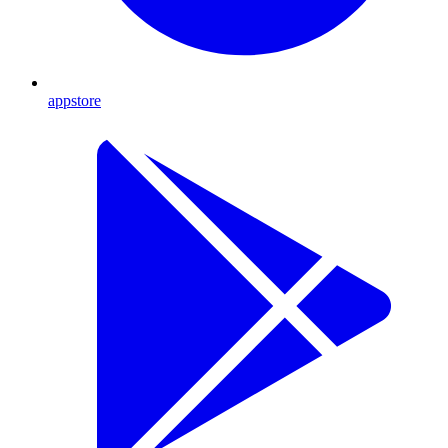
appstore