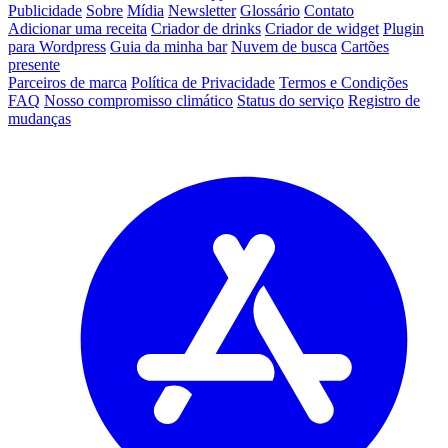
Publicidade
Sobre
Mídia
Newsletter
Glossário
Contato
Adicionar uma receita
Criador de drinks
Criador de widget
Plugin
para Wordpress
Guia da minha bar
Nuvem de busca
Cartões
presente
Parceiros de marca
Política de Privacidade
Termos e Condições
FAQ
Nosso compromisso climático
Status do serviço
Registro de
mudanças