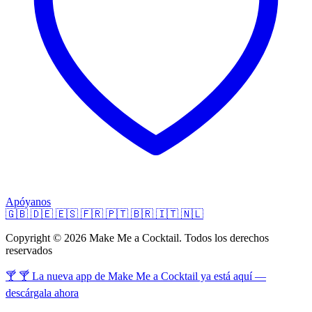
Apóyanos
🇬🇧
🇩🇪
🇪🇸
🇫🇷
🇵🇹
🇧🇷
🇮🇹
🇳🇱
Copyright © 2026 Make Me a Cocktail. Todos los derechos
reservados
🍸 🍸 La nueva app de Make Me a Cocktail ya está aquí —
descárgala ahora