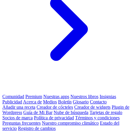
Comunidad
Premium
Nuestras apps
Nuestros libros
Insignias
Publicidad
Acerca de
Medios
Boletín
Glosario
Contacto
Añadir una receta
Creador de cócteles
Creador de widgets
Plugin de
Wordpress
Guía de Mi Bar
Nube de búsqueda
Tarjetas de regalo
Socios de marca
Política de privacidad
Términos y condiciones
Preguntas frecuentes
Nuestro compromiso climático
Estado del
servicio
Registro de cambios