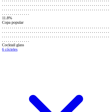
. . . . . . . . . . . . . . . . . . . . . . . . . . . . . . . . . . . . . . . . . . . . . . . . . . . . . .
. . . . . . . . . . . . . . . . . . . . . . . . . . . . . . . . . . . . . . . . . . . . . . . . . . . . . .
. . . . . . . . . . . . . .
11.8%
Copa popular
. . . . . . . . . . . . . . . . . . . . . . . . . . . . . . . . . . . . . . . . . . . . . . . . . . . . . .
. . . . . . . . . . . . . . . . . . . . . . . . . . . . . . . . . . . . . . . . . . . . . . . . . . . . . .
. . . . . . . . . . . . . . . . . . . . . . . . . . . . . . . . . . . . . . . . . . . . . . . . . . . . . .
. . . . . . . . . . . . . .
Cocktail glass
6 cócteles