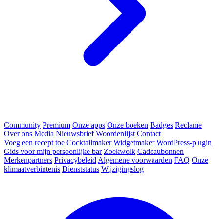
Community
Premium
Onze apps
Onze boeken
Badges
Reclame
Over ons
Media
Nieuwsbrief
Woordenlijst
Contact
Voeg een recept toe
Cocktailmaker
Widgetmaker
WordPress-plugin
Gids voor mijn persoonlijke bar
Zoekwolk
Cadeaubonnen
Merkenpartners
Privacybeleid
Algemene voorwaarden
FAQ
Onze
klimaatverbintenis
Dienststatus
Wijzigingslog