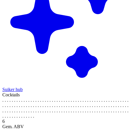
Suiker hub
Cocktails
. . . . . . . . . . . . . . . . . . . . . . . . . . . . . . . . . . . . . . . . . . . . . . . . . . . . . .
. . . . . . . . . . . . . . . . . . . . . . . . . . . . . . . . . . . . . . . . . . . . . . . . . . . . . .
. . . . . . . . . . . . . . . . . . . . . . . . . . . . . . . . . . . . . . . . . . . . . . . . . . . . . .
. . . . . . . . . . . . . .
6
Gem. ABV
. . . . . . . . . . . . . . . . . . . . . . . . . . . . . . . . . . . . . . . . . . . . . . . . . . . . . .