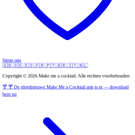
Steun ons
🇬🇧
🇩🇪
🇪🇸
🇫🇷
🇵🇹
🇧🇷
🇮🇹
🇳🇱
Copyright © 2026 Make me a cocktail. Alle rechten voorbehouden
🍸 🍸 De gloednieuwe Make Me a Cocktail app is er — download
hem nu