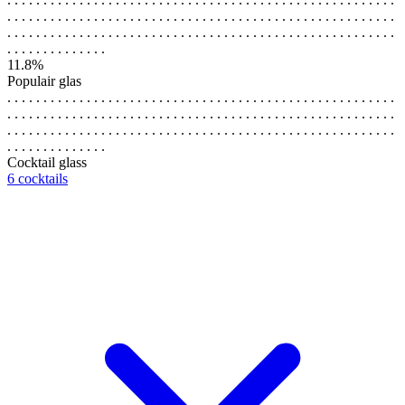
. . . . . . . . . . . . . . . . . . . . . . . . . . . . . . . . . . . . . . . . . . . . . . . . . . . . . .
. . . . . . . . . . . . . . . . . . . . . . . . . . . . . . . . . . . . . . . . . . . . . . . . . . . . . .
. . . . . . . . . . . . . .
11.8%
Populair glas
. . . . . . . . . . . . . . . . . . . . . . . . . . . . . . . . . . . . . . . . . . . . . . . . . . . . . .
. . . . . . . . . . . . . . . . . . . . . . . . . . . . . . . . . . . . . . . . . . . . . . . . . . . . . .
. . . . . . . . . . . . . . . . . . . . . . . . . . . . . . . . . . . . . . . . . . . . . . . . . . . . . .
. . . . . . . . . . . . . .
Cocktail glass
6 cocktails