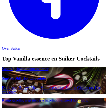
Over Suiker
Top Vanilla essence en Suiker Cocktails
Santa's geheime winterwarmer
Santa's Stiff Hot Chocolate
Dark rum, Honey, Melk, Vanilla essence, Suiker, Cinnamon, Hot
chocolate
Kruip gezellig weg met een hazelnoot-infused hot toddy.