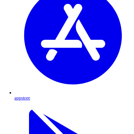
appstore