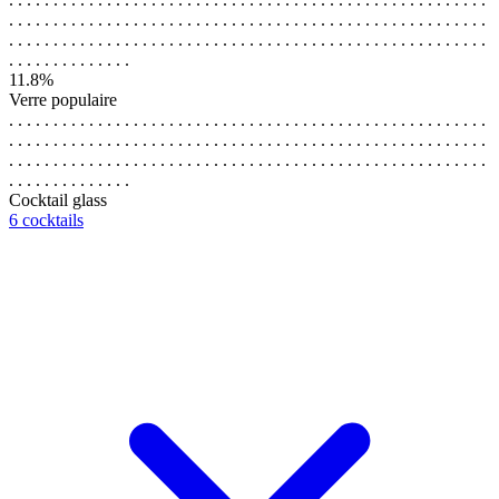
. . . . . . . . . . . . . . . . . . . . . . . . . . . . . . . . . . . . . . . . . . . . . . . . . . . . . .
. . . . . . . . . . . . . . . . . . . . . . . . . . . . . . . . . . . . . . . . . . . . . . . . . . . . . .
. . . . . . . . . . . . . .
11.8%
Verre populaire
. . . . . . . . . . . . . . . . . . . . . . . . . . . . . . . . . . . . . . . . . . . . . . . . . . . . . .
. . . . . . . . . . . . . . . . . . . . . . . . . . . . . . . . . . . . . . . . . . . . . . . . . . . . . .
. . . . . . . . . . . . . . . . . . . . . . . . . . . . . . . . . . . . . . . . . . . . . . . . . . . . . .
. . . . . . . . . . . . . .
Cocktail glass
6 cocktails