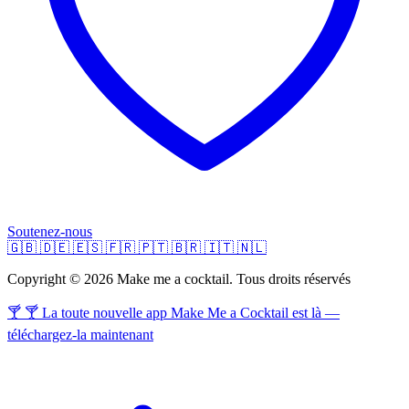
Soutenez-nous
🇬🇧
🇩🇪
🇪🇸
🇫🇷
🇵🇹
🇧🇷
🇮🇹
🇳🇱
Copyright © 2026 Make me a cocktail. Tous droits réservés
🍸 🍸 La toute nouvelle app Make Me a Cocktail est là —
téléchargez-la maintenant