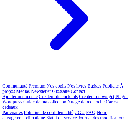
Communauté
Premium
Nos applis
Nos livres
Badges
Publicité
À
propos
Médias
Newsletter
Glossaire
Contact
Ajouter une recette
Créateur de cocktails
Créateur de widget
Plugin
Wordpress
Guide de ma collection
Nuage de recherche
Cartes
cadeaux
Partenaires
Politique de confidentialité
CGU
FAQ
Notre
engagement climatique
Statut du service
Journal des modifications