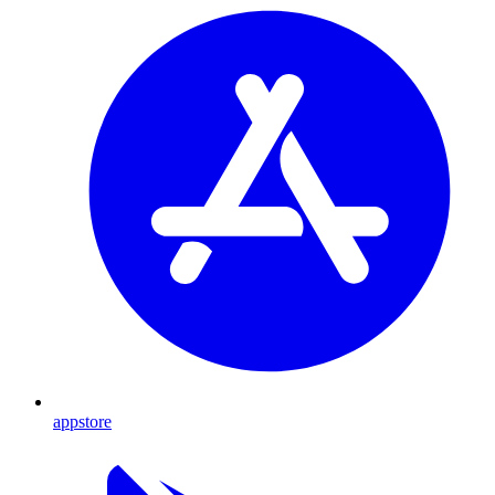
appstore