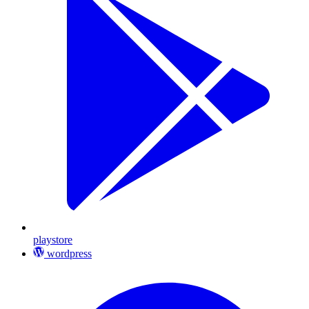
playstore
wordpress