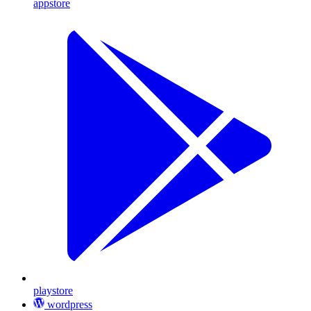
appstore
playstore
wordpress