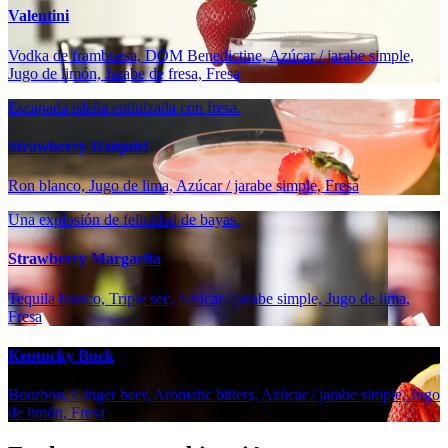
Valentini
Vodka de frambuesa, DOM Benedictine, Azúcar / jarabe simple,
Jugo de limón, Jarabe de fresa, Fresa
Escapada isleña endulzada con fresa.
Strawberry Daiquiri
Ron blanco, Jugo de lima, Azúcar / jarabe simple, Fresa
Una explosión de felicidad de bayas.
Strawberry Margarita
Tequila blanco, Triple sec, Azúcar / jarabe simple, Jugo de lima,
Fresa
Kentucky Buck
Bourbon, Ginger beer, Aromatic bitters, Azúcar / jarabe simple, Jugo
de limón, Fresa