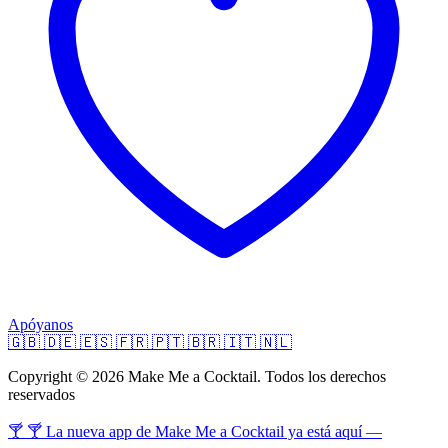
Apóyanos
🇬🇧
🇩🇪
🇪🇸
🇫🇷
🇵🇹
🇧🇷
🇮🇹
🇳🇱
Copyright © 2026 Make Me a Cocktail. Todos los derechos
reservados
🍸 🍸 La nueva app de Make Me a Cocktail ya está aquí —