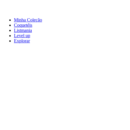
Minha Coleção
Coquetéis
Listmania
Level up
Explorar