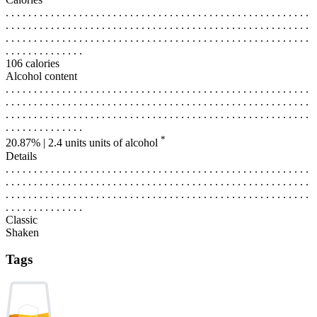
. . . . . . . . . . . . . . . . . . . . . . . . . . . . . . . . . . . . . . . . . . . . . . . . . . . . . .
. . . . . . . . . . . . . . . . . . . . . . . . . . . . . . . . . . . . . . . . . . . . . . . . . . . . . .
. . . . . . . . . . . . . . . . . . . . . . . . . . . . . . . . . . . . . . . . . . . . . . . . . . . . . .
. . . . . . . . . . . . . .
106 calories
Alcohol content
. . . . . . . . . . . . . . . . . . . . . . . . . . . . . . . . . . . . . . . . . . . . . . . . . . . . . .
. . . . . . . . . . . . . . . . . . . . . . . . . . . . . . . . . . . . . . . . . . . . . . . . . . . . . .
. . . . . . . . . . . . . . . . . . . . . . . . . . . . . . . . . . . . . . . . . . . . . . . . . . . . . .
. . . . . . . . . . . . . .
*
20.87% | 2.4 units
units of alcohol
Details
. . . . . . . . . . . . . . . . . . . . . . . . . . . . . . . . . . . . . . . . . . . . . . . . . . . . . .
. . . . . . . . . . . . . . . . . . . . . . . . . . . . . . . . . . . . . . . . . . . . . . . . . . . . . .
. . . . . . . . . . . . . . . . . . . . . . . . . . . . . . . . . . . . . . . . . . . . . . . . . . . . . .
. . . . . . . . . . . . . .
Classic
Shaken
Tags