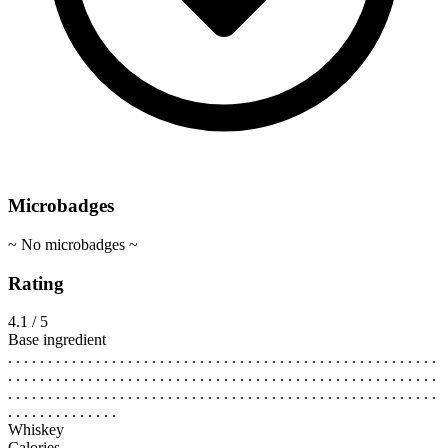
Microbadges
~ No microbadges ~
Rating
4.1 / 5
Base ingredient
. . . . . . . . . . . . . . . . . . . . . . . . . . . . . . . . . . . . . . . . . . . . . . . . . . . . . .
. . . . . . . . . . . . . . . . . . . . . . . . . . . . . . . . . . . . . . . . . . . . . . . . . . . . . .
. . . . . . . . . . . . . . . . . . . . . . . . . . . . . . . . . . . . . . . . . . . . . . . . . . . . . .
. . . . . . . . . . . . . .
Whiskey
Calories