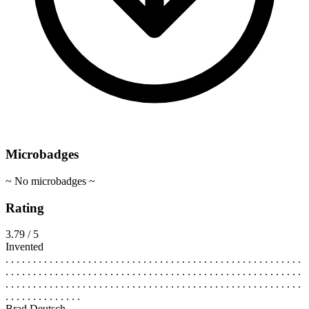
Microbadges
~ No microbadges ~
Rating
3.79 / 5
Invented
. . . . . . . . . . . . . . . . . . . . . . . . . . . . . . . . . . . . . . . . . . . . . . . . . . . . . .
. . . . . . . . . . . . . . . . . . . . . . . . . . . . . . . . . . . . . . . . . . . . . . . . . . . . . .
. . . . . . . . . . . . . . . . . . . . . . . . . . . . . . . . . . . . . . . . . . . . . . . . . . . . . .
. . . . . . . . . . . . . .
Brad Deutsch