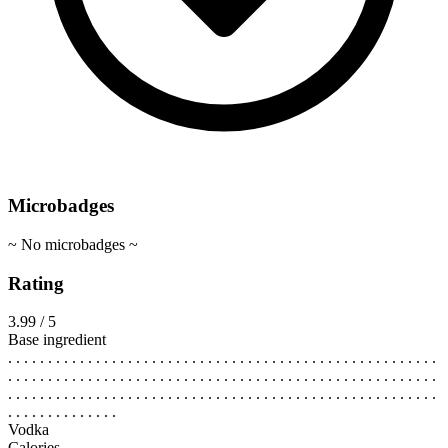
Microbadges
~ No microbadges ~
Rating
3.99 / 5
Base ingredient
. . . . . . . . . . . . . . . . . . . . . . . . . . . . . . . . . . . . . . . . . . . . . . . . . . . . . .
. . . . . . . . . . . . . . . . . . . . . . . . . . . . . . . . . . . . . . . . . . . . . . . . . . . . . .
. . . . . . . . . . . . . . . . . . . . . . . . . . . . . . . . . . . . . . . . . . . . . . . . . . . . . .
. . . . . . . . . . . . . .
Vodka
Calories