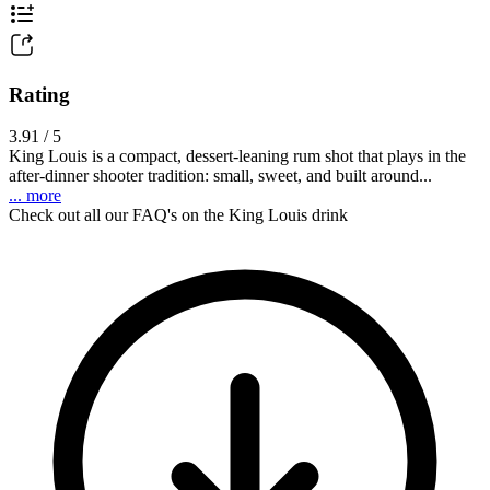
Rating
3.91 / 5
King Louis is a compact, dessert-leaning rum shot that plays in the
after-dinner shooter tradition: small, sweet, and built around...
... more
Check out all our FAQ's on the King Louis drink