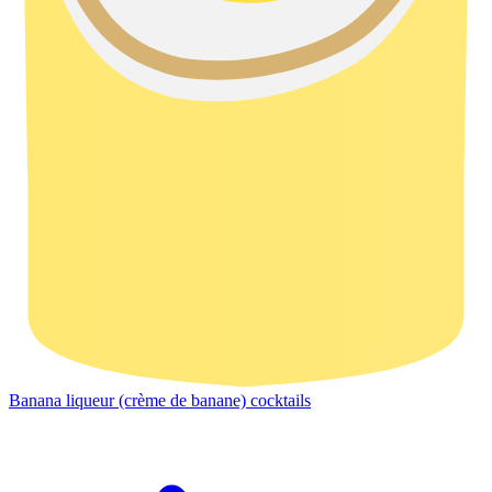
Banana liqueur (crème de banane) cocktails