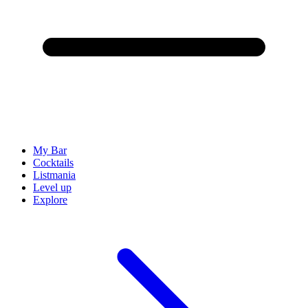
My Bar
Cocktails
Listmania
Level up
Explore