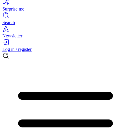
Surprise me
Search
Newsletter
Log in / register