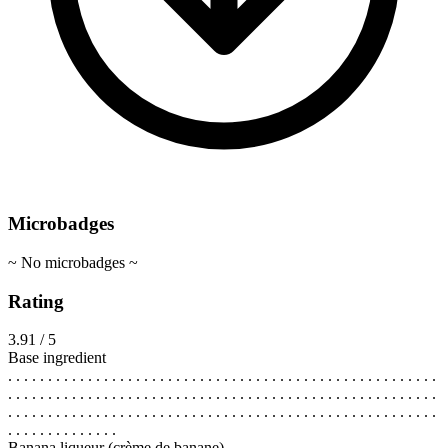
Microbadges
~ No microbadges ~
Rating
3.91 / 5
Base ingredient
. . . . . . . . . . . . . . . . . . . . . . . . . . . . . . . . . . . . . . . . . . . . . . . . . . . . . .
. . . . . . . . . . . . . . . . . . . . . . . . . . . . . . . . . . . . . . . . . . . . . . . . . . . . . .
. . . . . . . . . . . . . . . . . . . . . . . . . . . . . . . . . . . . . . . . . . . . . . . . . . . . . .
. . . . . . . . . . . . . .
Banana liqueur (crème de banane)