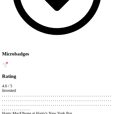
Microbadges
Rating
4.6 / 5
Invented
. . . . . . . . . . . . . . . . . . . . . . . . . . . . . . . . . . . . . . . . . . . . . . . . . . . . . .
. . . . . . . . . . . . . . . . . . . . . . . . . . . . . . . . . . . . . . . . . . . . . . . . . . . . . .
. . . . . . . . . . . . . . . . . . . . . . . . . . . . . . . . . . . . . . . . . . . . . . . . . . . . . .
. . . . . . . . . . . . . .
Harry MacElhone at Harry's New York Bar