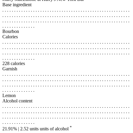
Base ingredient
. . . . . . . . . . . . . . . . . . . . . . . . . . . . . . . . . . . . . . . . . . . . . . . . . . . . . .
. . . . . . . . . . . . . . . . . . . . . . . . . . . . . . . . . . . . . . . . . . . . . . . . . . . . . .
. . . . . . . . . . . . . . . . . . . . . . . . . . . . . . . . . . . . . . . . . . . . . . . . . . . . . .
. . . . . . . . . . . . . .
Bourbon
Calories
. . . . . . . . . . . . . . . . . . . . . . . . . . . . . . . . . . . . . . . . . . . . . . . . . . . . . .
. . . . . . . . . . . . . . . . . . . . . . . . . . . . . . . . . . . . . . . . . . . . . . . . . . . . . .
. . . . . . . . . . . . . . . . . . . . . . . . . . . . . . . . . . . . . . . . . . . . . . . . . . . . . .
. . . . . . . . . . . . . .
228 calories
Garnish
. . . . . . . . . . . . . . . . . . . . . . . . . . . . . . . . . . . . . . . . . . . . . . . . . . . . . .
. . . . . . . . . . . . . . . . . . . . . . . . . . . . . . . . . . . . . . . . . . . . . . . . . . . . . .
. . . . . . . . . . . . . . . . . . . . . . . . . . . . . . . . . . . . . . . . . . . . . . . . . . . . . .
. . . . . . . . . . . . . .
Lemon
Alcohol content
. . . . . . . . . . . . . . . . . . . . . . . . . . . . . . . . . . . . . . . . . . . . . . . . . . . . . .
. . . . . . . . . . . . . . . . . . . . . . . . . . . . . . . . . . . . . . . . . . . . . . . . . . . . . .
. . . . . . . . . . . . . . . . . . . . . . . . . . . . . . . . . . . . . . . . . . . . . . . . . . . . . .
. . . . . . . . . . . . . .
*
21.91% | 2.52 units
units of alcohol