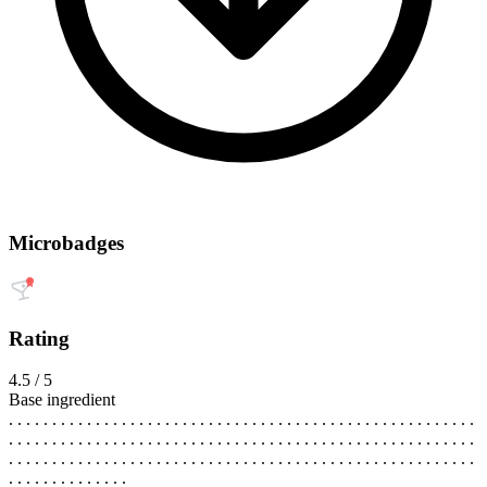
Microbadges
Rating
4.5 / 5
Base ingredient
. . . . . . . . . . . . . . . . . . . . . . . . . . . . . . . . . . . . . . . . . . . . . . . . . . . . . .
. . . . . . . . . . . . . . . . . . . . . . . . . . . . . . . . . . . . . . . . . . . . . . . . . . . . . .
. . . . . . . . . . . . . . . . . . . . . . . . . . . . . . . . . . . . . . . . . . . . . . . . . . . . . .
. . . . . . . . . . . . . .