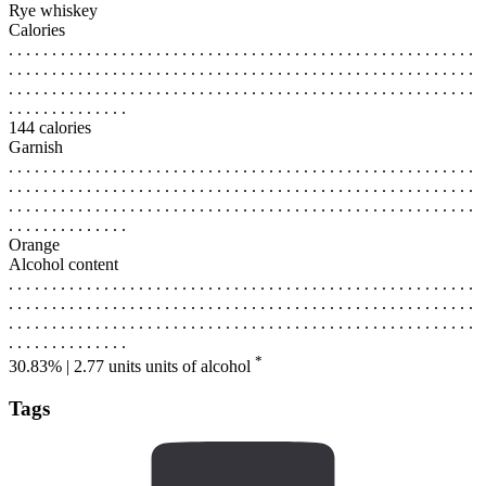
Rye whiskey
Calories
. . . . . . . . . . . . . . . . . . . . . . . . . . . . . . . . . . . . . . . . . . . . . . . . . . . . . .
. . . . . . . . . . . . . . . . . . . . . . . . . . . . . . . . . . . . . . . . . . . . . . . . . . . . . .
. . . . . . . . . . . . . . . . . . . . . . . . . . . . . . . . . . . . . . . . . . . . . . . . . . . . . .
. . . . . . . . . . . . . .
144 calories
Garnish
. . . . . . . . . . . . . . . . . . . . . . . . . . . . . . . . . . . . . . . . . . . . . . . . . . . . . .
. . . . . . . . . . . . . . . . . . . . . . . . . . . . . . . . . . . . . . . . . . . . . . . . . . . . . .
. . . . . . . . . . . . . . . . . . . . . . . . . . . . . . . . . . . . . . . . . . . . . . . . . . . . . .
. . . . . . . . . . . . . .
Orange
Alcohol content
. . . . . . . . . . . . . . . . . . . . . . . . . . . . . . . . . . . . . . . . . . . . . . . . . . . . . .
. . . . . . . . . . . . . . . . . . . . . . . . . . . . . . . . . . . . . . . . . . . . . . . . . . . . . .
. . . . . . . . . . . . . . . . . . . . . . . . . . . . . . . . . . . . . . . . . . . . . . . . . . . . . .
. . . . . . . . . . . . . .
*
30.83% | 2.77 units
units of alcohol
Tags