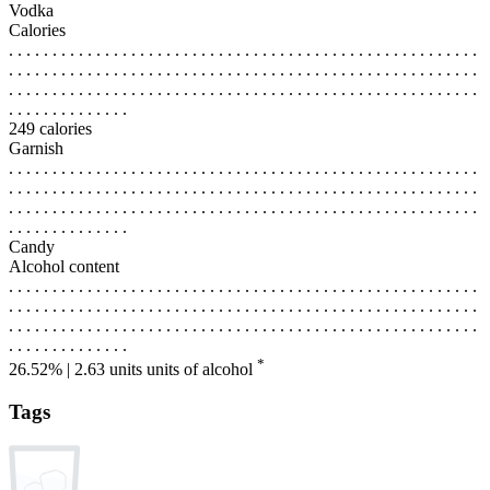
Vodka
Calories
. . . . . . . . . . . . . . . . . . . . . . . . . . . . . . . . . . . . . . . . . . . . . . . . . . . . . .
. . . . . . . . . . . . . . . . . . . . . . . . . . . . . . . . . . . . . . . . . . . . . . . . . . . . . .
. . . . . . . . . . . . . . . . . . . . . . . . . . . . . . . . . . . . . . . . . . . . . . . . . . . . . .
. . . . . . . . . . . . . .
249 calories
Garnish
. . . . . . . . . . . . . . . . . . . . . . . . . . . . . . . . . . . . . . . . . . . . . . . . . . . . . .
. . . . . . . . . . . . . . . . . . . . . . . . . . . . . . . . . . . . . . . . . . . . . . . . . . . . . .
. . . . . . . . . . . . . . . . . . . . . . . . . . . . . . . . . . . . . . . . . . . . . . . . . . . . . .
. . . . . . . . . . . . . .
Candy
Alcohol content
. . . . . . . . . . . . . . . . . . . . . . . . . . . . . . . . . . . . . . . . . . . . . . . . . . . . . .
. . . . . . . . . . . . . . . . . . . . . . . . . . . . . . . . . . . . . . . . . . . . . . . . . . . . . .
. . . . . . . . . . . . . . . . . . . . . . . . . . . . . . . . . . . . . . . . . . . . . . . . . . . . . .
. . . . . . . . . . . . . .
*
26.52% | 2.63 units
units of alcohol
Tags