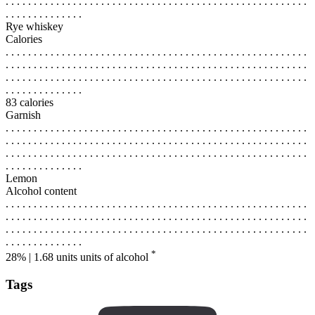
. . . . . . . . . . . . . . . . . . . . . . . . . . . . . . . . . . . . . . . . . . . . . . . . . . . . . .
. . . . . . . . . . . . . .
Rye whiskey
Calories
. . . . . . . . . . . . . . . . . . . . . . . . . . . . . . . . . . . . . . . . . . . . . . . . . . . . . .
. . . . . . . . . . . . . . . . . . . . . . . . . . . . . . . . . . . . . . . . . . . . . . . . . . . . . .
. . . . . . . . . . . . . . . . . . . . . . . . . . . . . . . . . . . . . . . . . . . . . . . . . . . . . .
. . . . . . . . . . . . . .
83 calories
Garnish
. . . . . . . . . . . . . . . . . . . . . . . . . . . . . . . . . . . . . . . . . . . . . . . . . . . . . .
. . . . . . . . . . . . . . . . . . . . . . . . . . . . . . . . . . . . . . . . . . . . . . . . . . . . . .
. . . . . . . . . . . . . . . . . . . . . . . . . . . . . . . . . . . . . . . . . . . . . . . . . . . . . .
. . . . . . . . . . . . . .
Lemon
Alcohol content
. . . . . . . . . . . . . . . . . . . . . . . . . . . . . . . . . . . . . . . . . . . . . . . . . . . . . .
. . . . . . . . . . . . . . . . . . . . . . . . . . . . . . . . . . . . . . . . . . . . . . . . . . . . . .
. . . . . . . . . . . . . . . . . . . . . . . . . . . . . . . . . . . . . . . . . . . . . . . . . . . . . .
. . . . . . . . . . . . . .
*
28% | 1.68 units
units of alcohol
Tags