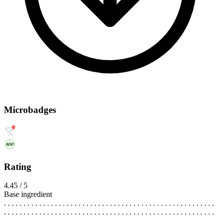
Microbadges
Rating
4.45 / 5
Base ingredient
. . . . . . . . . . . . . . . . . . . . . . . . . . . . . . . . . . . . . . . . . . . . . . . . . . . . . .
. . . . . . . . . . . . . . . . . . . . . . . . . . . . . . . . . . . . . . . . . . . . . . . . . . . . . .