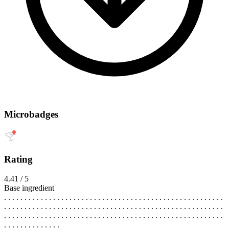
Microbadges
Rating
4.41 / 5
Base ingredient
. . . . . . . . . . . . . . . . . . . . . . . . . . . . . . . . . . . . . . . . . . . . . . . . . . . . . .
. . . . . . . . . . . . . . . . . . . . . . . . . . . . . . . . . . . . . . . . . . . . . . . . . . . . . .
. . . . . . . . . . . . . . . . . . . . . . . . . . . . . . . . . . . . . . . . . . . . . . . . . . . . . .
. . . . . . . . . . . . . .