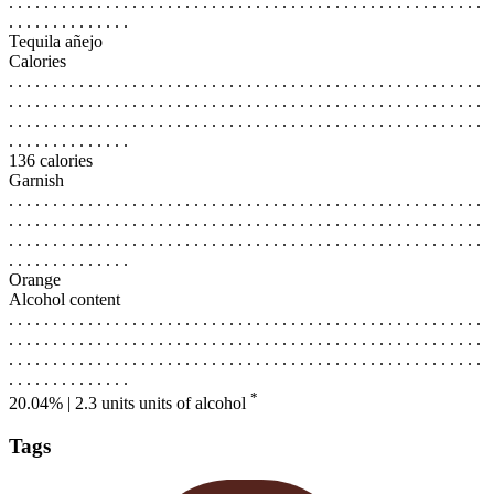
. . . . . . . . . . . . . . . . . . . . . . . . . . . . . . . . . . . . . . . . . . . . . . . . . . . . . .
. . . . . . . . . . . . . .
Tequila añejo
Calories
. . . . . . . . . . . . . . . . . . . . . . . . . . . . . . . . . . . . . . . . . . . . . . . . . . . . . .
. . . . . . . . . . . . . . . . . . . . . . . . . . . . . . . . . . . . . . . . . . . . . . . . . . . . . .
. . . . . . . . . . . . . . . . . . . . . . . . . . . . . . . . . . . . . . . . . . . . . . . . . . . . . .
. . . . . . . . . . . . . .
136 calories
Garnish
. . . . . . . . . . . . . . . . . . . . . . . . . . . . . . . . . . . . . . . . . . . . . . . . . . . . . .
. . . . . . . . . . . . . . . . . . . . . . . . . . . . . . . . . . . . . . . . . . . . . . . . . . . . . .
. . . . . . . . . . . . . . . . . . . . . . . . . . . . . . . . . . . . . . . . . . . . . . . . . . . . . .
. . . . . . . . . . . . . .
Orange
Alcohol content
. . . . . . . . . . . . . . . . . . . . . . . . . . . . . . . . . . . . . . . . . . . . . . . . . . . . . .
. . . . . . . . . . . . . . . . . . . . . . . . . . . . . . . . . . . . . . . . . . . . . . . . . . . . . .
. . . . . . . . . . . . . . . . . . . . . . . . . . . . . . . . . . . . . . . . . . . . . . . . . . . . . .
. . . . . . . . . . . . . .
*
20.04% | 2.3 units
units of alcohol
Tags