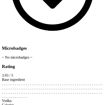
Microbadges
~ No microbadges ~
Rating
3.93 / 5
Base ingredient
. . . . . . . . . . . . . . . . . . . . . . . . . . . . . . . . . . . . . . . . . . . . . . . . . . . . . .
. . . . . . . . . . . . . . . . . . . . . . . . . . . . . . . . . . . . . . . . . . . . . . . . . . . . . .
. . . . . . . . . . . . . . . . . . . . . . . . . . . . . . . . . . . . . . . . . . . . . . . . . . . . . .
. . . . . . . . . . . . . .
Vodka
Calories