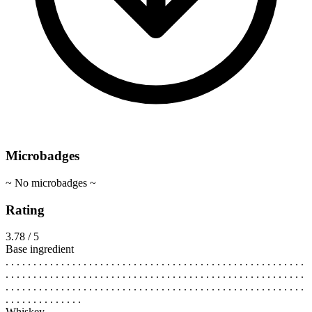
Microbadges
~ No microbadges ~
Rating
3.78 / 5
Base ingredient
. . . . . . . . . . . . . . . . . . . . . . . . . . . . . . . . . . . . . . . . . . . . . . . . . . . . . .
. . . . . . . . . . . . . . . . . . . . . . . . . . . . . . . . . . . . . . . . . . . . . . . . . . . . . .
. . . . . . . . . . . . . . . . . . . . . . . . . . . . . . . . . . . . . . . . . . . . . . . . . . . . . .
. . . . . . . . . . . . . .
Whiskey