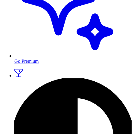
Go Premium