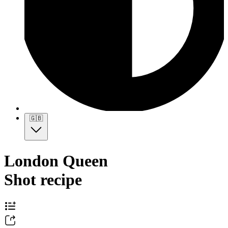
🇬🇧
London Queen
Shot recipe