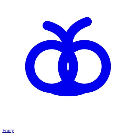
Fruity