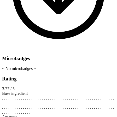
Microbadges
~ No microbadges ~
Rating
3.77 / 5
Base ingredient
. . . . . . . . . . . . . . . . . . . . . . . . . . . . . . . . . . . . . . . . . . . . . . . . . . . . . .
. . . . . . . . . . . . . . . . . . . . . . . . . . . . . . . . . . . . . . . . . . . . . . . . . . . . . .
. . . . . . . . . . . . . . . . . . . . . . . . . . . . . . . . . . . . . . . . . . . . . . . . . . . . . .
. . . . . . . . . . . . . .
Amaretto