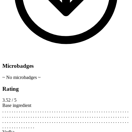
Microbadges
~ No microbadges ~
Rating
3.52 / 5
Base ingredient
. . . . . . . . . . . . . . . . . . . . . . . . . . . . . . . . . . . . . . . . . . . . . . . . . . . . . .
. . . . . . . . . . . . . . . . . . . . . . . . . . . . . . . . . . . . . . . . . . . . . . . . . . . . . .
. . . . . . . . . . . . . . . . . . . . . . . . . . . . . . . . . . . . . . . . . . . . . . . . . . . . . .
. . . . . . . . . . . . . .
Vodka