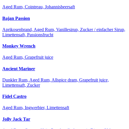
Aged Rum, Cointreau, Johannisbeersaft
Bajan Passion
Aprikosenbrand, Aged Rum, Vanillesirup, Zucker / einfacher Sirup,
Limettensaft, Passionsfrucht
Monkey Wrench
Aged Rum, Grapefruit juice
Ancient Mariner
Dunkler Rum, Aged Rum, Allspice dram, Grapefruit juice,
Limettensaft, Zucker
Fidel Castro
Aged Rum, Ingwerbier, Limettensaft
Jolly Jack Tar