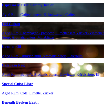
Espresso Martini Sammy Junior
Aged Rum, Coffee liqueur, Kokoswasser, Coffee
Old Cuban
Aged Rum, Champagne / prosecco, Limettensaft, Zucker / einfacher
Sirup, Aromatic bitters, Minzblätter
Corn 'n' Oil
Aged Rum, Dunkler Rum, Aromatic bitters, Falernum
Calabaza Nog
Aged Rum, Bailey's, Aromatic bitters, Gewürzter Kürbissirup, Ei
Special Cuba Libre
Aged Rum, Cola, Limette, Zucker
Beneath Broken Earth