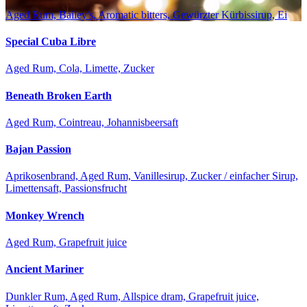
Aged Rum, Bailey's, Aromatic bitters, Gewürzter Kürbissirup, Ei
Special Cuba Libre
Aged Rum, Cola, Limette, Zucker
Beneath Broken Earth
Aged Rum, Cointreau, Johannisbeersaft
Bajan Passion
Aprikosenbrand, Aged Rum, Vanillesirup, Zucker / einfacher Sirup,
Limettensaft, Passionsfrucht
Monkey Wrench
Aged Rum, Grapefruit juice
Ancient Mariner
Dunkler Rum, Aged Rum, Allspice dram, Grapefruit juice,