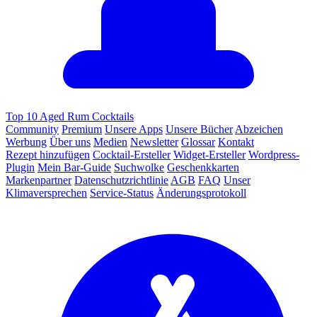
Top 10 Aged Rum Cocktails
Community
Premium
Unsere Apps
Unsere Bücher
Abzeichen
Werbung
Über uns
Medien
Newsletter
Glossar
Kontakt
Rezept hinzufügen
Cocktail-Ersteller
Widget-Ersteller
Wordpress-
Plugin
Mein Bar-Guide
Suchwolke
Geschenkkarten
Markenpartner
Datenschutzrichtlinie
AGB
FAQ
Unser
Klimaversprechen
Service-Status
Änderungsprotokoll