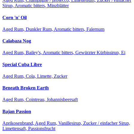
Aged Rum, Champagne / prosecco, Limettensaft, Zucker / einfacher
Sirup, Aromatic bitters, Minzblätter
Corn 'n' Oil
Aged Rum, Dunkler Rum, Aromatic bitters, Falernum
Calabaza Nog
Aged Rum, Bailey's, Aromatic bitters, Gewürzter Kürbissirup, Ei
Special Cuba Libre
Aged Rum, Cola, Limette, Zucker
Beneath Broken Earth
Aged Rum, Cointreau, Johannisbeersaft
Bajan Passion
Aprikosenbrand, Aged Rum, Vanillesirup, Zucker / einfacher Sirup,
Limettensaft, Passionsfrucht