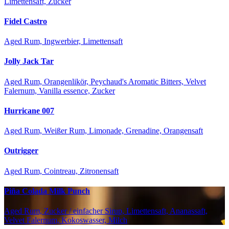
Limettensaft, Zucker
Fidel Castro
Aged Rum, Ingwerbier, Limettensaft
Jolly Jack Tar
Aged Rum, Orangenlikör, Peychaud's Aromatic Bitters, Velvet
Falernum, Vanilla essence, Zucker
Hurricane 007
Aged Rum, Weißer Rum, Limonade, Grenadine, Orangensaft
Outrigger
Aged Rum, Cointreau, Zitronensaft
Piña Colada Milk Punch
Aged Rum, Zucker / einfacher Sirup, Limettensaft, Ananassaft,
Velvet Falernum, Kokoswasser, Milch