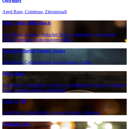
Outrigger
Aged Rum, Cointreau, Zitronensaft
Piña Colada Milk Punch
Aged Rum, Zucker / einfacher Sirup, Limettensaft, Ananassaft,
Velvet Falernum, Kokoswasser, Milch
Espresso Martini Sammy Junior
Aged Rum, Coffee liqueur, Kokoswasser, Coffee
Old Cuban
Aged Rum, Champagne / prosecco, Limettensaft, Zucker / einfacher
Sirup, Aromatic bitters, Minzblätter
Corn 'n' Oil
Aged Rum, Dunkler Rum, Aromatic bitters, Falernum
Calabaza Nog