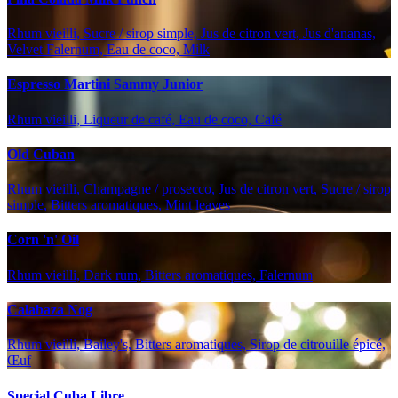
Rhum vieilli, Sucre / sirop simple, Jus de citron vert, Jus d'ananas,
Velvet Falernum, Eau de coco, Milk
Espresso Martini Sammy Junior
Rhum vieilli, Liqueur de café, Eau de coco, Café
Old Cuban
Rhum vieilli, Champagne / prosecco, Jus de citron vert, Sucre / sirop
simple, Bitters aromatiques, Mint leaves
Corn 'n' Oil
Rhum vieilli, Dark rum, Bitters aromatiques, Falernum
Calabaza Nog
Rhum vieilli, Bailey's, Bitters aromatiques, Sirop de citrouille épicé,
Œuf
Special Cuba Libre