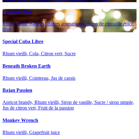
Calabaza Nog
Rhum vieilli, Bailey's, Bitters aromatiques, Sirop de citrouille épicé,
Œuf
Special Cuba Libre
Rhum vieilli, Cola, Citron vert, Sucre
Beneath Broken Earth
Rhum vieilli, Cointreau, Jus de cassis
Bajan Passion
Apricot brandy, Rhum vieilli, Sirop de vanille, Sucre / sirop simple,
Jus de citron vert, Fruit de la passion
Monkey Wrench
Rhum vieilli, Grapefruit juice