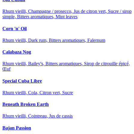
Rhum vieilli, Champagne / prosecco, Jus de citron vert, Sucre / sirop
simple, Bitters aromatiques, Mint leaves
Corn 'n' Oil
Rhum vieilli, Dark rum, Bitters aromatiques, Falernum
Calabaza Nog
Rhum vieilli, Bailey's, Bitters aromatiques, Sirop de citrouille épicé,
Œuf
Special Cuba Libre
Rhum vieilli, Cola, Citron vert, Sucre
Beneath Broken Earth
Rhum vieilli, Cointreau, Jus de cassis
Bajan Passion