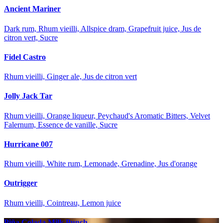
Ancient Mariner
Dark rum, Rhum vieilli, Allspice dram, Grapefruit juice, Jus de
citron vert, Sucre
Fidel Castro
Rhum vieilli, Ginger ale, Jus de citron vert
Jolly Jack Tar
Rhum vieilli, Orange liqueur, Peychaud's Aromatic Bitters, Velvet
Falernum, Essence de vanille, Sucre
Hurricane 007
Rhum vieilli, White rum, Lemonade, Grenadine, Jus d'orange
Outrigger
Rhum vieilli, Cointreau, Lemon juice
Piña Colada Milk Punch