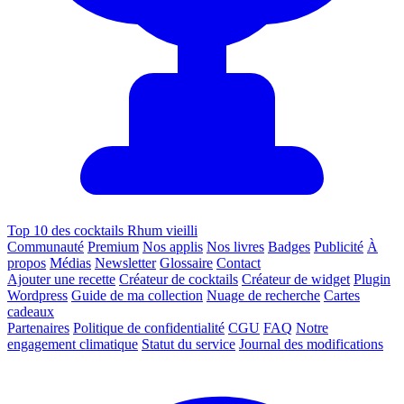
Top 10 des cocktails Rhum vieilli
Communauté
Premium
Nos applis
Nos livres
Badges
Publicité
À
propos
Médias
Newsletter
Glossaire
Contact
Ajouter une recette
Créateur de cocktails
Créateur de widget
Plugin
Wordpress
Guide de ma collection
Nuage de recherche
Cartes
cadeaux
Partenaires
Politique de confidentialité
CGU
FAQ
Notre
engagement climatique
Statut du service
Journal des modifications