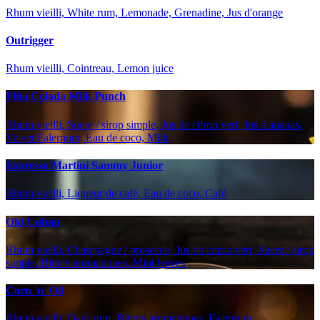
Rhum vieilli, White rum, Lemonade, Grenadine, Jus d'orange
Outrigger
Rhum vieilli, Cointreau, Lemon juice
Piña Colada Milk Punch
Rhum vieilli, Sucre / sirop simple, Jus de citron vert, Jus d'ananas,
Velvet Falernum, Eau de coco, Milk
Espresso Martini Sammy Junior
Rhum vieilli, Liqueur de café, Eau de coco, Café
Old Cuban
Rhum vieilli, Champagne / prosecco, Jus de citron vert, Sucre / sirop
simple, Bitters aromatiques, Mint leaves
Corn 'n' Oil
Rhum vieilli, Dark rum, Bitters aromatiques, Falernum