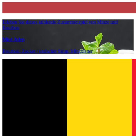
Erleben Sie dieses kühlende Zusammenspiel von Minze und
Bourbon
Mint Julep
Bourbon, Zucker / einfacher Sirup, Minzblätter