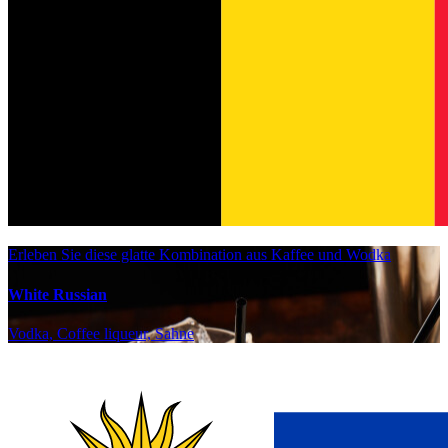
Erleben Sie diese glatte Kombination aus Kaffee und Wodka
White Russian
Vodka, Coffee liqueur, Sahne