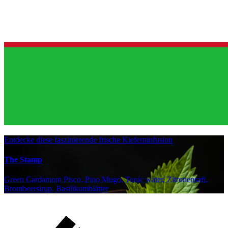
Entdecke diese faszinierende frische Kieferninfusion
The Stamp
Green Cardamom Pisco, Pino Mugo, Tonic water, Zitronensaft,
Brombeersirup, Basilikumblätter