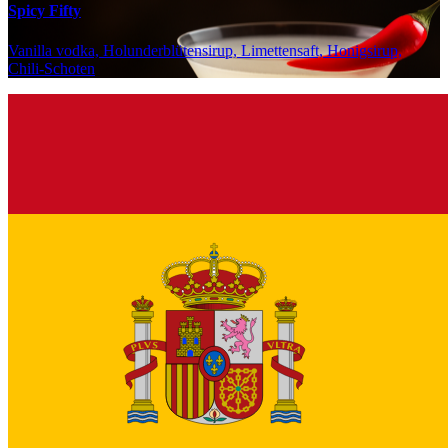
Spicy Fifty
Vanilla vodka, Holunderblütensirup, Limettensaft, Honigsirup,
Chili-Schoten