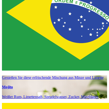
Genießen Sie diese erfrischende Mischung aus Minze und Limette
Mojito
Weißer Rum, Limettensaft, Sprudelwasser, Zucker, Minzblätter