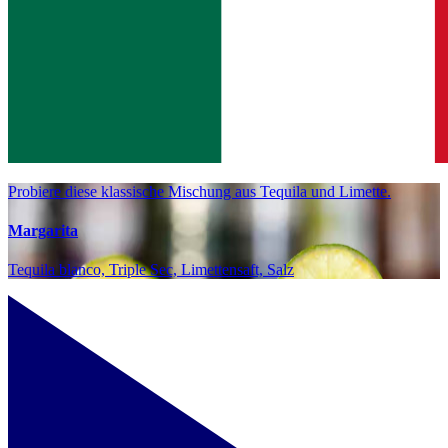
Probiere diese klassische Mischung aus Tequila und Limette.
Margarita
Tequila blanco, Triple Sec, Limettensaft, Salz