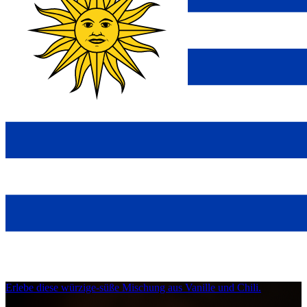
Erlebe diese würzige-süße Mischung aus Vanille und Chili.