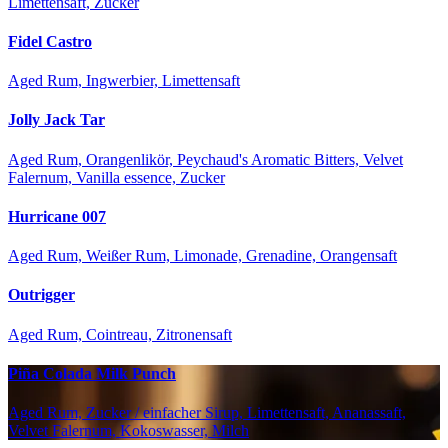
Limettensaft, Zucker
Fidel Castro
Aged Rum, Ingwerbier, Limettensaft
Jolly Jack Tar
Aged Rum, Orangenlikör, Peychaud's Aromatic Bitters, Velvet
Falernum, Vanilla essence, Zucker
Hurricane 007
Aged Rum, Weißer Rum, Limonade, Grenadine, Orangensaft
Outrigger
Aged Rum, Cointreau, Zitronensaft
Piña Colada Milk Punch
Aged Rum, Zucker / einfacher Sirup, Limettensaft, Ananassaft,
Velvet Falernum, Kokoswasser, Milch