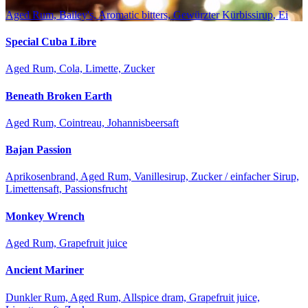
Aged Rum, Bailey's, Aromatic bitters, Gewürzter Kürbissirup, Ei
Special Cuba Libre
Aged Rum, Cola, Limette, Zucker
Beneath Broken Earth
Aged Rum, Cointreau, Johannisbeersaft
Bajan Passion
Aprikosenbrand, Aged Rum, Vanillesirup, Zucker / einfacher Sirup,
Limettensaft, Passionsfrucht
Monkey Wrench
Aged Rum, Grapefruit juice
Ancient Mariner
Dunkler Rum, Aged Rum, Allspice dram, Grapefruit juice,