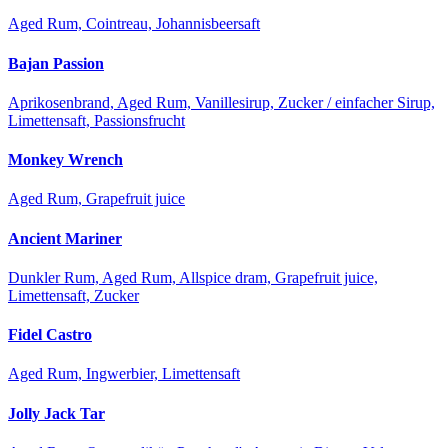
Aged Rum, Cointreau, Johannisbeersaft
Bajan Passion
Aprikosenbrand, Aged Rum, Vanillesirup, Zucker / einfacher Sirup,
Limettensaft, Passionsfrucht
Monkey Wrench
Aged Rum, Grapefruit juice
Ancient Mariner
Dunkler Rum, Aged Rum, Allspice dram, Grapefruit juice,
Limettensaft, Zucker
Fidel Castro
Aged Rum, Ingwerbier, Limettensaft
Jolly Jack Tar