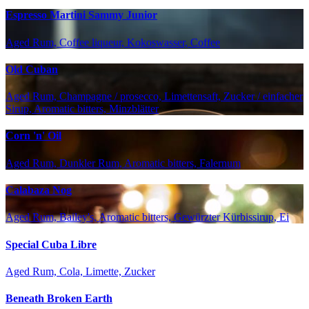
Espresso Martini Sammy Junior
Aged Rum, Coffee liqueur, Kokoswasser, Coffee
Old Cuban
Aged Rum, Champagne / prosecco, Limettensaft, Zucker / einfacher
Sirup, Aromatic bitters, Minzblätter
Corn 'n' Oil
Aged Rum, Dunkler Rum, Aromatic bitters, Falernum
Calabaza Nog
Aged Rum, Bailey's, Aromatic bitters, Gewürzter Kürbissirup, Ei
Special Cuba Libre
Aged Rum, Cola, Limette, Zucker
Beneath Broken Earth