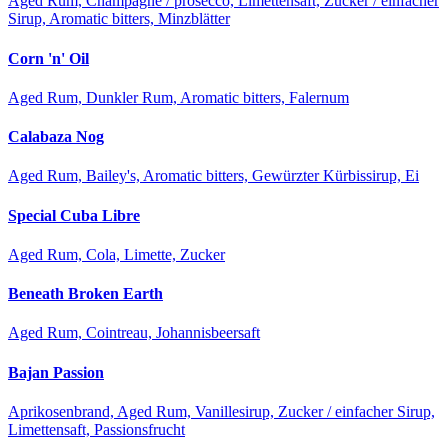
Aged Rum, Champagne / prosecco, Limettensaft, Zucker / einfacher
Sirup, Aromatic bitters, Minzblätter
Corn 'n' Oil
Aged Rum, Dunkler Rum, Aromatic bitters, Falernum
Calabaza Nog
Aged Rum, Bailey's, Aromatic bitters, Gewürzter Kürbissirup, Ei
Special Cuba Libre
Aged Rum, Cola, Limette, Zucker
Beneath Broken Earth
Aged Rum, Cointreau, Johannisbeersaft
Bajan Passion
Aprikosenbrand, Aged Rum, Vanillesirup, Zucker / einfacher Sirup,
Limettensaft, Passionsfrucht