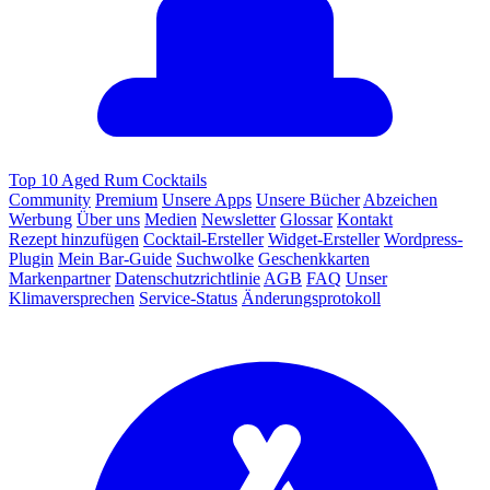
Top 10 Aged Rum Cocktails
Community
Premium
Unsere Apps
Unsere Bücher
Abzeichen
Werbung
Über uns
Medien
Newsletter
Glossar
Kontakt
Rezept hinzufügen
Cocktail-Ersteller
Widget-Ersteller
Wordpress-
Plugin
Mein Bar-Guide
Suchwolke
Geschenkkarten
Markenpartner
Datenschutzrichtlinie
AGB
FAQ
Unser
Klimaversprechen
Service-Status
Änderungsprotokoll