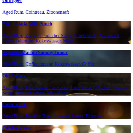
Outrigger
Aged Rum, Cointreau, Zitronensaft
Piña Colada Milk Punch
Aged Rum, Zucker / einfacher Sirup, Limettensaft, Ananassaft,
Velvet Falernum, Kokoswasser, Milch
Espresso Martini Sammy Junior
Aged Rum, Coffee liqueur, Kokoswasser, Coffee
Old Cuban
Aged Rum, Champagne / prosecco, Limettensaft, Zucker / einfacher
Sirup, Aromatic bitters, Minzblätter
Corn 'n' Oil
Aged Rum, Dunkler Rum, Aromatic bitters, Falernum
Calabaza Nog