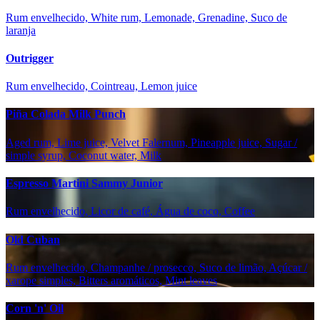
Rum envelhecido, White rum, Lemonade, Grenadine, Suco de
laranja
Outrigger
Rum envelhecido, Cointreau, Lemon juice
Piña Colada Milk Punch
Aged rum, Lime juice, Velvet Falernum, Pineapple juice, Sugar /
simple syrup, Coconut water, Milk
Espresso Martini Sammy Junior
Rum envelhecido, Licor de café, Água de coco, Coffee
Old Cuban
Rum envelhecido, Champanhe / prosecco, Suco de limão, Açúcar /
xarope simples, Bitters aromáticos, Mint leaves
Corn 'n' Oil