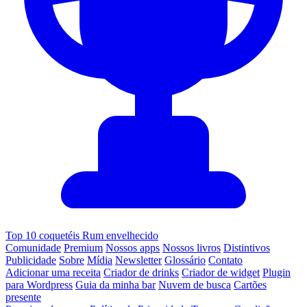
Top 10 coquetéis Rum envelhecido
Comunidade
Premium
Nossos apps
Nossos livros
Distintivos
Publicidade
Sobre
Mídia
Newsletter
Glossário
Contato
Adicionar uma receita
Criador de drinks
Criador de widget
Plugin
para Wordpress
Guia da minha bar
Nuvem de busca
Cartões
presente