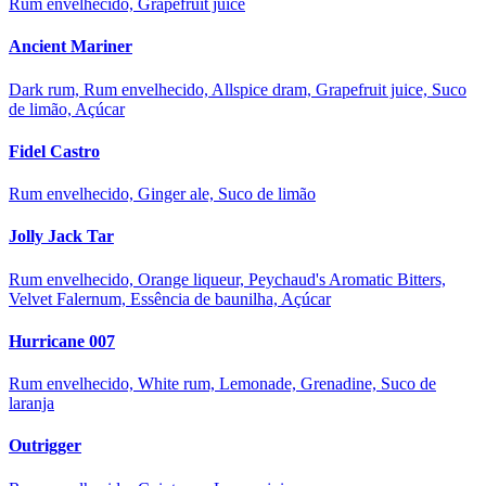
Rum envelhecido, Grapefruit juice
Ancient Mariner
Dark rum, Rum envelhecido, Allspice dram, Grapefruit juice, Suco
de limão, Açúcar
Fidel Castro
Rum envelhecido, Ginger ale, Suco de limão
Jolly Jack Tar
Rum envelhecido, Orange liqueur, Peychaud's Aromatic Bitters,
Velvet Falernum, Essência de baunilha, Açúcar
Hurricane 007
Rum envelhecido, White rum, Lemonade, Grenadine, Suco de
laranja
Outrigger