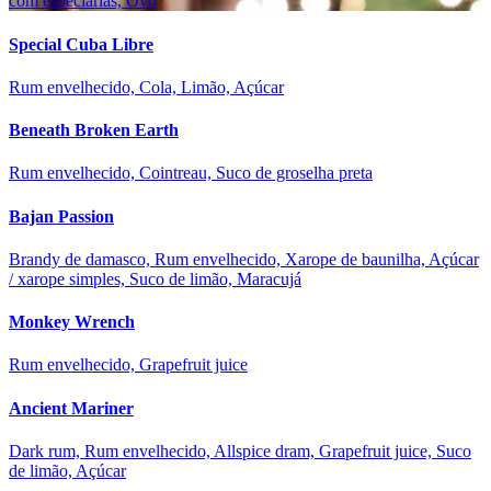
com especiarias, Ovo
Special Cuba Libre
Rum envelhecido, Cola, Limão, Açúcar
Beneath Broken Earth
Rum envelhecido, Cointreau, Suco de groselha preta
Bajan Passion
Brandy de damasco, Rum envelhecido, Xarope de baunilha, Açúcar
/ xarope simples, Suco de limão, Maracujá
Monkey Wrench
Rum envelhecido, Grapefruit juice
Ancient Mariner
Dark rum, Rum envelhecido, Allspice dram, Grapefruit juice, Suco
de limão, Açúcar