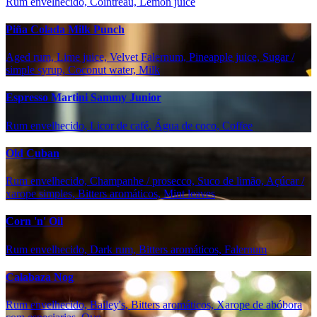
Rum envelhecido, Cointreau, Lemon juice
Piña Colada Milk Punch
Aged rum, Lime juice, Velvet Falernum, Pineapple juice, Sugar /
simple syrup, Coconut water, Milk
Espresso Martini Sammy Junior
Rum envelhecido, Licor de café, Água de coco, Coffee
Old Cuban
Rum envelhecido, Champanhe / prosecco, Suco de limão, Açúcar /
xarope simples, Bitters aromáticos, Mint leaves
Corn 'n' Oil
Rum envelhecido, Dark rum, Bitters aromáticos, Falernum
Calabaza Nog
Rum envelhecido, Bailey's, Bitters aromáticos, Xarope de abóbora