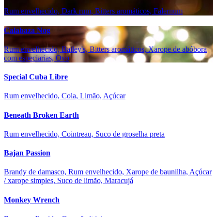
Rum envelhecido, Dark rum, Bitters aromáticos, Falernum
Calabaza Nog
Rum envelhecido, Bailey's, Bitters aromáticos, Xarope de abóbora
com especiarias, Ovo
Special Cuba Libre
Rum envelhecido, Cola, Limão, Açúcar
Beneath Broken Earth
Rum envelhecido, Cointreau, Suco de groselha preta
Bajan Passion
Brandy de damasco, Rum envelhecido, Xarope de baunilha, Açúcar
/ xarope simples, Suco de limão, Maracujá
Monkey Wrench