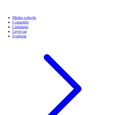
Minha coleção
Coquetéis
Listmania
Level up
Explorar