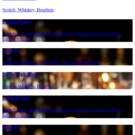
Scotch, Whiskey, Bourbon
London Sour
Scotch, Suco de laranja, Lemon juice, Xarope Orgeat, Açúcar /
xarope simples
Sand Fly
Scotch, Campari, Lemon juice, Xarope de gengibre
Three Wise Men
Scotch, Whiskey, Bourbon
London Sour
Scotch, Suco de laranja, Lemon juice, Xarope Orgeat, Açúcar /
xarope simples
Sand Fly