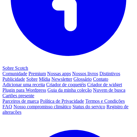
Sobre Scotch
Comunidade
Premium
Nossas apps
Nossos livros
Distintivos
Publicidade
Sobre
Mídia
Newsletter
Glossário
Contato
Adicionar uma receita
Criador de coquetéis
Criador de widget
Plugin para Wordpress
Guia da minha coleção
Nuvem de busca
Cartões presente
Parceiros de marca
Política de Privacidade
Termos e Condições
FAQ
Nosso compromisso climático
Status do serviço
Registro de
alterações