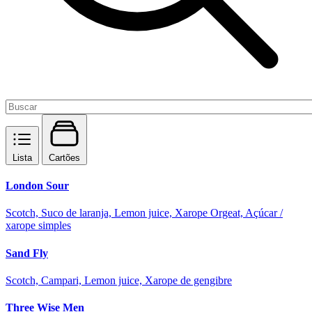
Lista
Cartões
London Sour
Scotch, Suco de laranja, Lemon juice, Xarope Orgeat, Açúcar /
xarope simples
Sand Fly
Scotch, Campari, Lemon juice, Xarope de gengibre
Three Wise Men