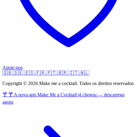
Apoie-nos
🇬🇧
🇩🇪
🇪🇸
🇫🇷
🇵🇹
🇧🇷
🇮🇹
🇳🇱
Copyright © 2026 Make me a cocktail. Todos os direitos reservados
🍸 🍸 A nova app Make Me a Cocktail já chegou — descarrega
agora