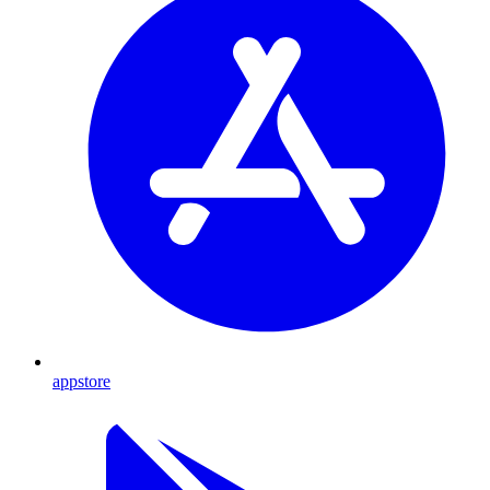
appstore