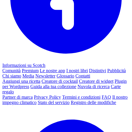
Informazioni su Scotch
Comunità
Premium
Le nostre app
I nostri libri
Distintivi
Pubblicità
Chi siamo
Media
Newsletter
Glossario
Contatti
Aggiungi una ricetta
Creatore di cocktail
Creatore di widget
Plugin
per Wordpress
Guida alla tua collezione
Nuvola di ricerca
Carte
regalo
Partner di marca
Privacy Policy
Termini e condizioni
FAQ
Il nostro
impegno climatico
Stato del servizio
Registro delle modifiche