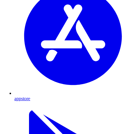
appstore