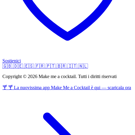
Sostienici
🇬🇧
🇩🇪
🇪🇸
🇫🇷
🇵🇹
🇧🇷
🇮🇹
🇳🇱
Copyright © 2026 Make me a cocktail. Tutti i diritti riservati
🍸 🍸 La nuovissima app Make Me a Cocktail è qui — scaricala ora