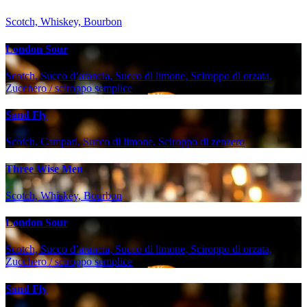
Scotch, Whiskey, Bourbon
London Sour
Scotch, Succo d’arancia, Succo di limone, Sciroppo di orzata,
Zucchero / sciroppo semplice
Sand Fly
Scotch, Campari, Succo di limone, Sciroppo di zenzero
Three Wise Men
Scotch, Whiskey, Bourbon
London Sour
Scotch, Succo d’arancia, Succo di limone, Sciroppo di orzata,
Zucchero / sciroppo semplice
Sand Fly