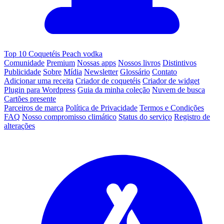
Top 10 Coquetéis Peach vodka
Comunidade
Premium
Nossas apps
Nossos livros
Distintivos
Publicidade
Sobre
Mídia
Newsletter
Glossário
Contato
Adicionar uma receita
Criador de coquetéis
Criador de widget
Plugin para Wordpress
Guia da minha coleção
Nuvem de busca
Cartões presente
Parceiros de marca
Política de Privacidade
Termos e Condições
FAQ
Nosso compromisso climático
Status do serviço
Registro de
alterações