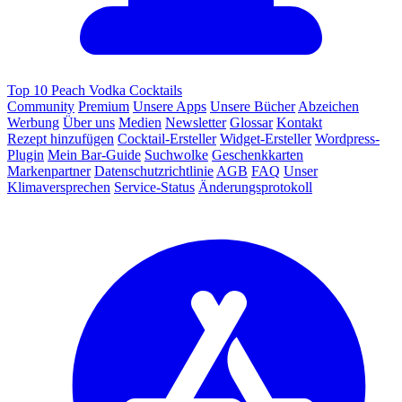
Top 10 Peach Vodka Cocktails
Community
Premium
Unsere Apps
Unsere Bücher
Abzeichen
Werbung
Über uns
Medien
Newsletter
Glossar
Kontakt
Rezept hinzufügen
Cocktail-Ersteller
Widget-Ersteller
Wordpress-
Plugin
Mein Bar-Guide
Suchwolke
Geschenkkarten
Markenpartner
Datenschutzrichtlinie
AGB
FAQ
Unser
Klimaversprechen
Service-Status
Änderungsprotokoll