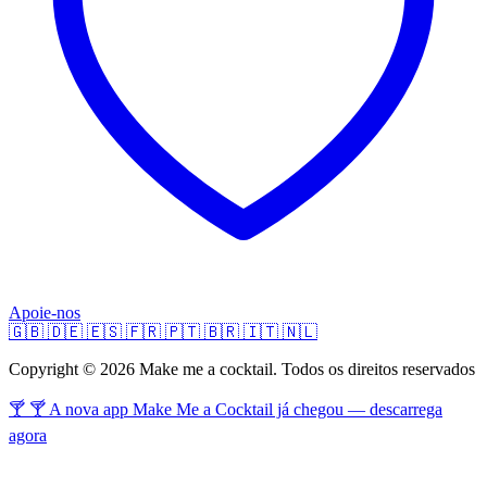
Apoie-nos
🇬🇧
🇩🇪
🇪🇸
🇫🇷
🇵🇹
🇧🇷
🇮🇹
🇳🇱
Copyright © 2026 Make me a cocktail. Todos os direitos reservados
🍸 🍸 A nova app Make Me a Cocktail já chegou — descarrega
agora