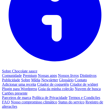
Sobre Chocolate sauce
Comunidade
Premium
Nossas apps
Nossos livros
Distintivos
Publicidade
Sobre
Mídia
Newsletter
Glossário
Contato
Adicionar uma receita
Criador de coquetéis
Criador de widget
Plugin para Wordpress
Guia da minha coleção
Nuvem de busca
Cartões presente
Parceiros de marca
Política de Privacidade
Termos e Condições
FAQ
Nosso compromisso climático
Status do serviço
Registro de
alterações