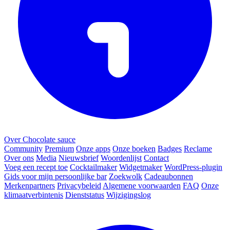
Over Chocolate sauce
Community
Premium
Onze apps
Onze boeken
Badges
Reclame
Over ons
Media
Nieuwsbrief
Woordenlijst
Contact
Voeg een recept toe
Cocktailmaker
Widgetmaker
WordPress-plugin
Gids voor mijn persoonlijke bar
Zoekwolk
Cadeaubonnen
Merkenpartners
Privacybeleid
Algemene voorwaarden
FAQ
Onze
klimaatverbintenis
Dienststatus
Wijzigingslog