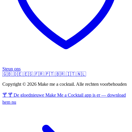
Steun ons
🇬🇧
🇩🇪
🇪🇸
🇫🇷
🇵🇹
🇧🇷
🇮🇹
🇳🇱
Copyright © 2026 Make me a cocktail. Alle rechten voorbehouden
🍸 🍸 De gloednieuwe Make Me a Cocktail app is er — download
hem nu