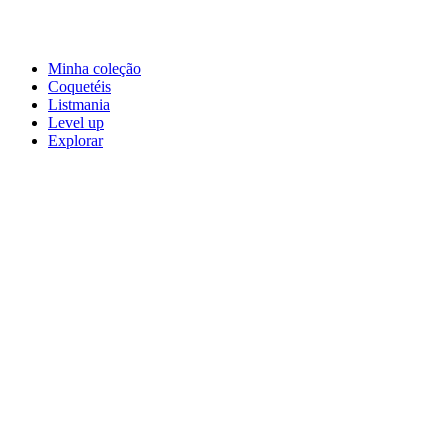
Minha coleção
Coquetéis
Listmania
Level up
Explorar