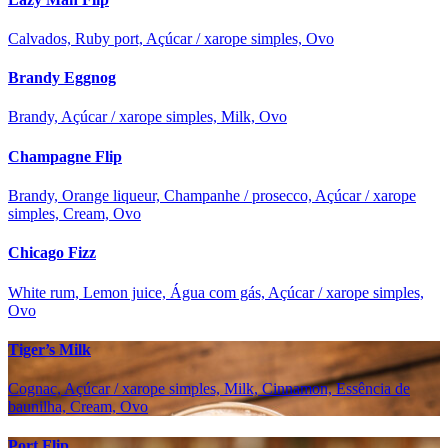
Calvados, Ruby port, Açúcar / xarope simples, Ovo
Brandy Eggnog
Brandy, Açúcar / xarope simples, Milk, Ovo
Champagne Flip
Brandy, Orange liqueur, Champanhe / prosecco, Açúcar / xarope
simples, Cream, Ovo
Chicago Fizz
White rum, Lemon juice, Água com gás, Açúcar / xarope simples,
Ovo
Tiger’s Milk
Cognac, Açúcar / xarope simples, Milk, Cinnamon, Essência de
baunilha, Cream, Ovo
Port Flip