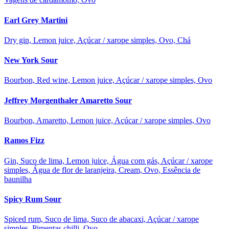
Earl Grey Martini
Dry gin, Lemon juice, Açúcar / xarope simples, Ovo, Chá
New York Sour
Bourbon, Red wine, Lemon juice, Açúcar / xarope simples, Ovo
Jeffrey Morgenthaler Amaretto Sour
Bourbon, Amaretto, Lemon juice, Açúcar / xarope simples, Ovo
Ramos Fizz
Gin, Suco de lima, Lemon juice, Água com gás, Açúcar / xarope
simples, Água de flor de laranjeira, Cream, Ovo, Essência de
baunilha
Spicy Rum Sour
Spiced rum, Suco de lima, Suco de abacaxi, Açúcar / xarope
simples, Pimentas chilli, Ovo