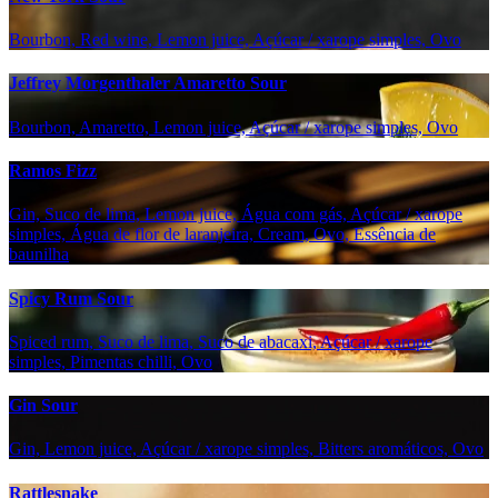
Bourbon, Red wine, Lemon juice, Açúcar / xarope simples, Ovo
Jeffrey Morgenthaler Amaretto Sour
Bourbon, Amaretto, Lemon juice, Açúcar / xarope simples, Ovo
Ramos Fizz
Gin, Suco de lima, Lemon juice, Água com gás, Açúcar / xarope
simples, Água de flor de laranjeira, Cream, Ovo, Essência de
baunilha
Spicy Rum Sour
Spiced rum, Suco de lima, Suco de abacaxi, Açúcar / xarope
simples, Pimentas chilli, Ovo
Gin Sour
Gin, Lemon juice, Açúcar / xarope simples, Bitters aromáticos, Ovo
Rattlesnake