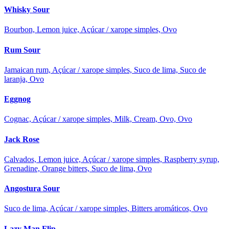
Whisky Sour
Bourbon, Lemon juice, Açúcar / xarope simples, Ovo
Rum Sour
Jamaican rum, Açúcar / xarope simples, Suco de lima, Suco de
laranja, Ovo
Eggnog
Cognac, Açúcar / xarope simples, Milk, Cream, Ovo, Ovo
Jack Rose
Calvados, Lemon juice, Açúcar / xarope simples, Raspberry syrup,
Grenadine, Orange bitters, Suco de lima, Ovo
Angostura Sour
Suco de lima, Açúcar / xarope simples, Bitters aromáticos, Ovo
Lazy Man Flip