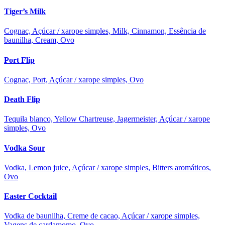
Tiger’s Milk
Cognac, Açúcar / xarope simples, Milk, Cinnamon, Essência de
baunilha, Cream, Ovo
Port Flip
Cognac, Port, Açúcar / xarope simples, Ovo
Death Flip
Tequila blanco, Yellow Chartreuse, Jagermeister, Açúcar / xarope
simples, Ovo
Vodka Sour
Vodka, Lemon juice, Açúcar / xarope simples, Bitters aromáticos,
Ovo
Easter Cocktail
Vodka de baunilha, Creme de cacao, Açúcar / xarope simples,
Vagens de cardamomo, Ovo