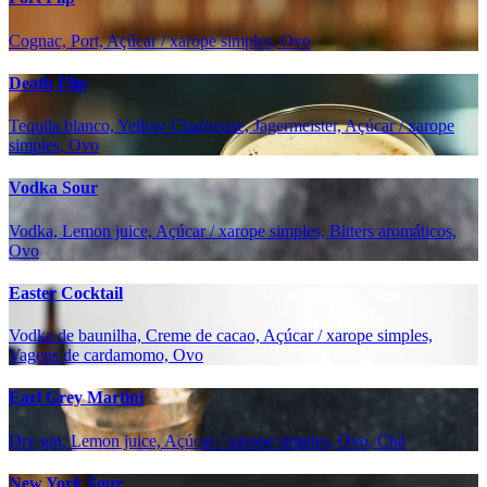
Cognac, Port, Açúcar / xarope simples, Ovo
Death Flip
Tequila blanco, Yellow Chartreuse, Jagermeister, Açúcar / xarope
simples, Ovo
Vodka Sour
Vodka, Lemon juice, Açúcar / xarope simples, Bitters aromáticos,
Ovo
Easter Cocktail
Vodka de baunilha, Creme de cacao, Açúcar / xarope simples,
Vagens de cardamomo, Ovo
Earl Grey Martini
Dry gin, Lemon juice, Açúcar / xarope simples, Ovo, Chá
New York Sour