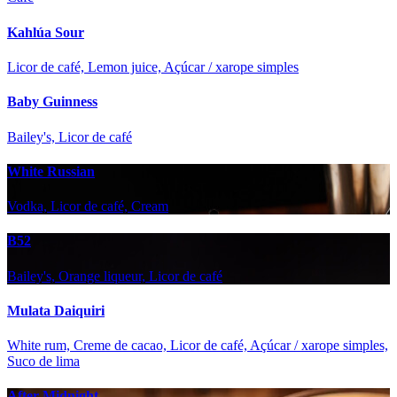
Kahlúa Sour
Licor de café, Lemon juice, Açúcar / xarope simples
Baby Guinness
Bailey's, Licor de café
White Russian
Vodka, Licor de café, Cream
B52
Bailey's, Orange liqueur, Licor de café
Mulata Daiquiri
White rum, Creme de cacao, Licor de café, Açúcar / xarope simples,
Suco de lima
After Midnight