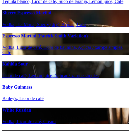
Tequila blanco, Licor de café, Suco de laranja, Lemon juice, Café
Sherry Espresso Martini
Vodka, Tia Maria, Sherry (dry), Açúcar, Café
Espresso Martini (Patrick Smith Variation)
Vodka, Licor de café, Licor de baunilha, Açúcar / xarope simples,
Café
Kahlúa Sour
Licor de café, Lemon juice, Açúcar / xarope simples
Baby Guinness
Bailey's, Licor de café
White Russian
Vodka, Licor de café, Cream