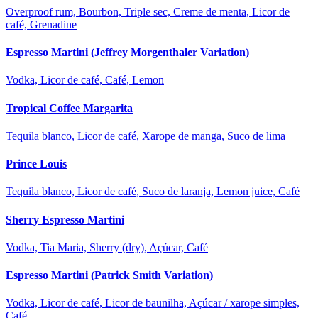
Overproof rum, Bourbon, Triple sec, Creme de menta, Licor de
café, Grenadine
Espresso Martini (Jeffrey Morgenthaler Variation)
Vodka, Licor de café, Café, Lemon
Tropical Coffee Margarita
Tequila blanco, Licor de café, Xarope de manga, Suco de lima
Prince Louis
Tequila blanco, Licor de café, Suco de laranja, Lemon juice, Café
Sherry Espresso Martini
Vodka, Tia Maria, Sherry (dry), Açúcar, Café
Espresso Martini (Patrick Smith Variation)
Vodka, Licor de café, Licor de baunilha, Açúcar / xarope simples,
Café