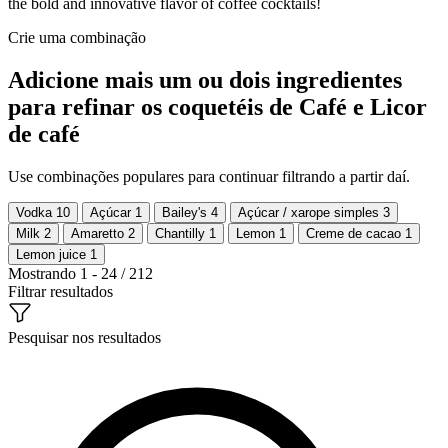
the bold and innovative flavor of coffee cocktails!
Crie uma combinação
Adicione mais um ou dois ingredientes
para refinar os coquetéis de Café e Licor
de café
Use combinações populares para continuar filtrando a partir daí.
Vodka
10
Açúcar
1
Bailey's
4
Açúcar / xarope simples
3
Milk
2
Amaretto
2
Chantilly
1
Lemon
1
Creme de cacao
1
Lemon juice
1
Mostrando 1 - 24 / 212
Filtrar resultados
Pesquisar nos resultados