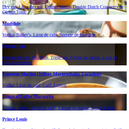
Dry gin, Licor de café, Orange bitters, Double Dutch Cranberry &
Ginger Tonic
Mudslide
Vodka, Bailey's, Licor de café, Sorvete de baunilha
Pousse Café
Overproof rum, Bourbon, Triple sec, Creme de menta, Licor de
café, Grenadine
Espresso Martini (Jeffrey Morgenthaler Variation)
Vodka, Licor de café, Café, Lemon
Tropical Coffee Margarita
Tequila blanco, Licor de café, Xarope de manga, Suco de lima
Prince Louis