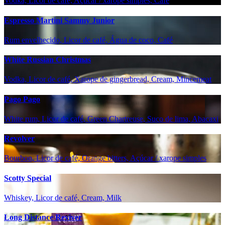
Vodka, Licor de café, Açúcar / xarope simples, Café
Espresso Martini Sammy Junior
Rum envelhecido, Licor de café, Água de coco, Café
White Russian Christmas
Vodka, Licor de café, Xarope de gingerbread, Cream, Mincemeat
Pago Pago
White rum, Licor de café, Green Chartreuse, Suco de lima, Abacaxi
Revolver
Bourbon, Licor de café, Orange bitters, Açúcar / xarope simples
Scotty Special
Whiskey, Licor de café, Cream, Milk
Long Distance Reviver