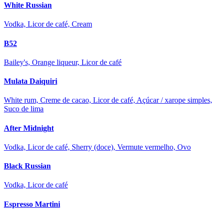
White Russian
Vodka, Licor de café, Cream
B52
Bailey's, Orange liqueur, Licor de café
Mulata Daiquiri
White rum, Creme de cacao, Licor de café, Açúcar / xarope simples,
Suco de lima
After Midnight
Vodka, Licor de café, Sherry (doce), Vermute vermelho, Ovo
Black Russian
Vodka, Licor de café
Espresso Martini