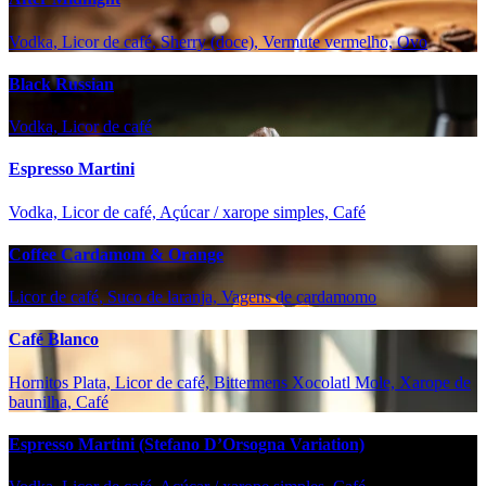
Vodka, Licor de café, Sherry (doce), Vermute vermelho, Ovo
Black Russian
Vodka, Licor de café
Espresso Martini
Vodka, Licor de café, Açúcar / xarope simples, Café
Coffee Cardamom & Orange
Licor de café, Suco de laranja, Vagens de cardamomo
Café Blanco
Hornitos Plata, Licor de café, Bittermens Xocolatl Mole, Xarope de
baunilha, Café
Espresso Martini (Stefano D’Orsogna Variation)