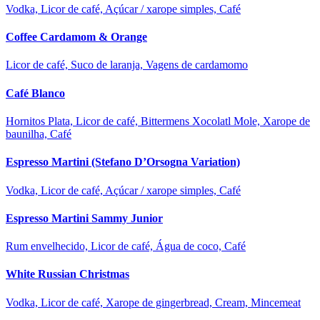
Vodka, Licor de café, Açúcar / xarope simples, Café
Coffee Cardamom & Orange
Licor de café, Suco de laranja, Vagens de cardamomo
Café Blanco
Hornitos Plata, Licor de café, Bittermens Xocolatl Mole, Xarope de
baunilha, Café
Espresso Martini (Stefano D’Orsogna Variation)
Vodka, Licor de café, Açúcar / xarope simples, Café
Espresso Martini Sammy Junior
Rum envelhecido, Licor de café, Água de coco, Café
White Russian Christmas
Vodka, Licor de café, Xarope de gingerbread, Cream, Mincemeat