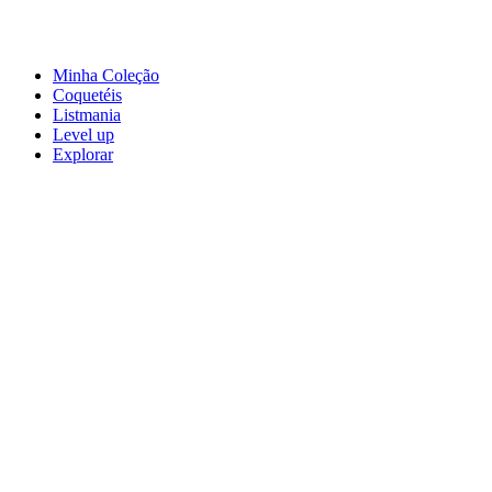
Minha Coleção
Coquetéis
Listmania
Level up
Explorar