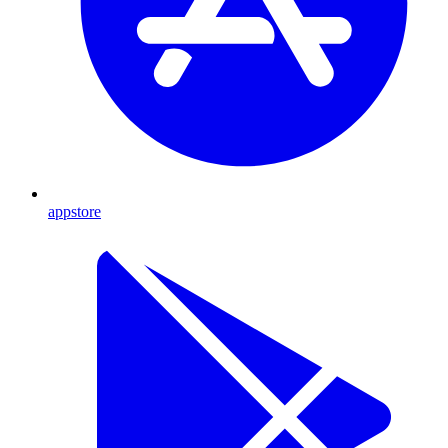
appstore