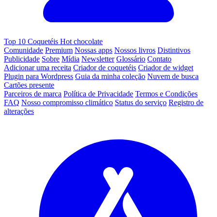
Top 10 Coquetéis Hot chocolate
Comunidade
Premium
Nossas apps
Nossos livros
Distintivos
Publicidade
Sobre
Mídia
Newsletter
Glossário
Contato
Adicionar uma receita
Criador de coquetéis
Criador de widget
Plugin para Wordpress
Guia da minha coleção
Nuvem de busca
Cartões presente
Parceiros de marca
Política de Privacidade
Termos e Condições
FAQ
Nosso compromisso climático
Status do serviço
Registro de
alterações