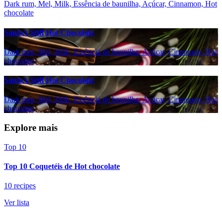
Dark rum, Mel, Milk, Essência de baunilha, Açúcar, Cinnamon, Hot
chocolate
Santa's Stiff Hot Chocolate
Dark rum, Mel, Milk, Essência de baunilha, Açúcar, Cinnamon, Hot
chocolate
Santa's Stiff Hot Chocolate
Dark rum, Mel, Milk, Essência de baunilha, Açúcar, Cinnamon, Hot
chocolate
Explore mais
Top 10
Top 10 Coquetéis de Hot chocolate
10 recipes
Ver lista