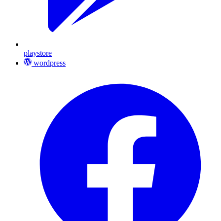
playstore
wordpress