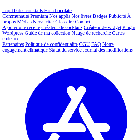
Top 10 des cocktails Hot chocolate
Communauté
Premium
Nos applis
Nos livres
Badges
Publicité
À
propos
Médias
Newsletter
Glossaire
Contact
Ajouter une recette
Créateur de cocktails
Créateur de widget
Plugin
Wordpress
Guide de ma collection
Nuage de recherche
Cartes
cadeaux
Partenaires
Politique de confidentialité
CGU
FAQ
Notre
engagement climatique
Statut du service
Journal des modifications