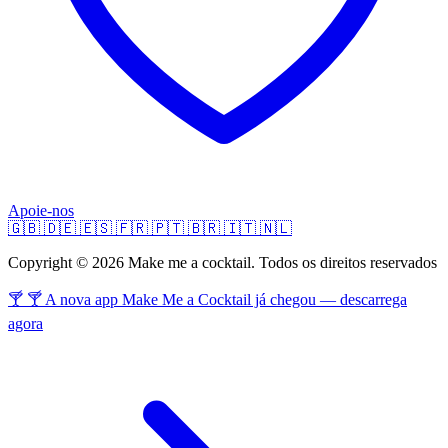
Apoie-nos
🇬🇧
🇩🇪
🇪🇸
🇫🇷
🇵🇹
🇧🇷
🇮🇹
🇳🇱
Copyright © 2026 Make me a cocktail. Todos os direitos reservados
🍸 🍸 A nova app Make Me a Cocktail já chegou — descarrega
agora