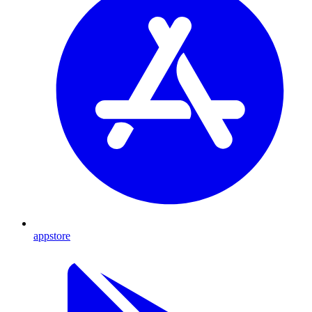
appstore