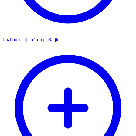
Luzhou Laojiao Touqu Baijiu