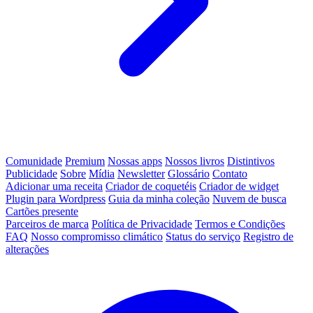
Comunidade
Premium
Nossas apps
Nossos livros
Distintivos
Publicidade
Sobre
Mídia
Newsletter
Glossário
Contato
Adicionar uma receita
Criador de coquetéis
Criador de widget
Plugin para Wordpress
Guia da minha coleção
Nuvem de busca
Cartões presente
Parceiros de marca
Política de Privacidade
Termos e Condições
FAQ
Nosso compromisso climático
Status do serviço
Registro de
alterações